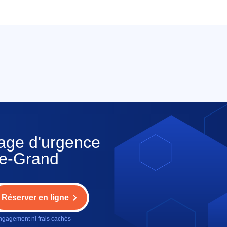
nage d'urgence
le-Grand
Réserver en ligne
gagement ni frais cachés