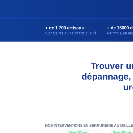
+ de 1 700 artisans
+ de 15000 
Signataires d’une charte qualité
Par mois, en u
Trouver u
dépannage, u
ur
NOS INTERVENTIONS EN SERRURERIE AU MEILL
Sous 40 min
Sous 40 min