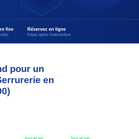
re fixe
Réservez en ligne
cachés
Payez après l'intervention
nd pour un
Serrurerie en
00)
Sous 40 min
Sous 40 min