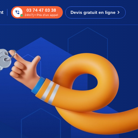
03 74 47 03 38
nt
Devis gratuit en ligne
24h/7j • Prix d’un appel