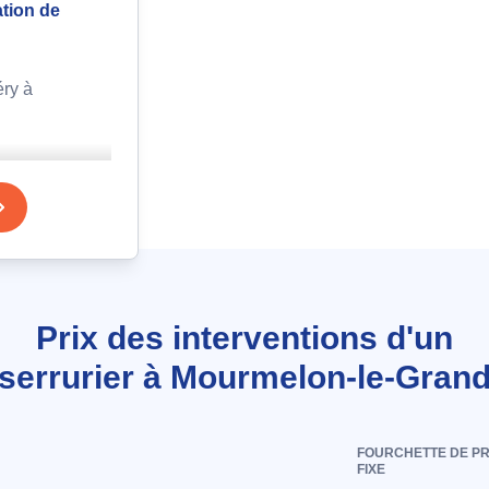
ation de
ry à
n sur porte
on des
e à
Prix des interventions d'un
serrurier à Mourmelon-le-Gran
s points de
FOURCHETTE DE PR
FIXE
Vautrin à