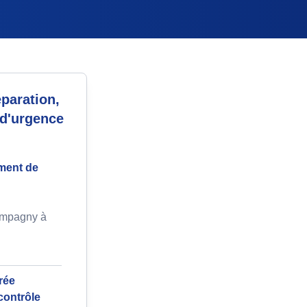
paration,
 d'urgence
ment de
ampagny à
rée
contrôle