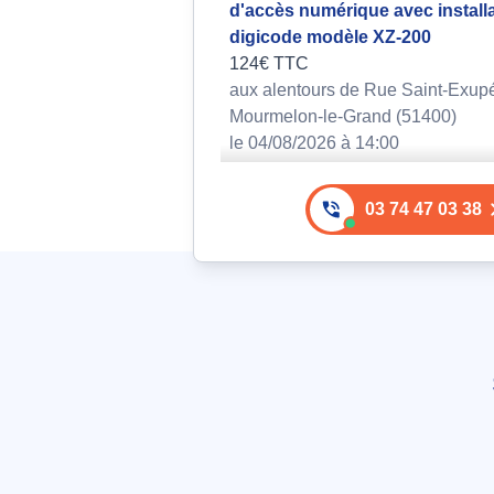
d'accès numérique avec install
digicode modèle XZ-200
124€ TTC
aux alentours de Rue Saint-Exupé
Mourmelon-le-Grand (51400)
le 04/08/2026 à 14:00
Pose d'une plaque de protectio
03 74 47 03 38
endommagée suite à interventi
pompiers
137€ TTC
aux alentours de Rue Pierre Curi
Mourmelon-le-Grand (51400)
le 03/08/2026 à 17:15
Remplacement de serrure à troi
fermeture pour porte d'entrée
304€ TTC
aux alentours de Place Catherine 