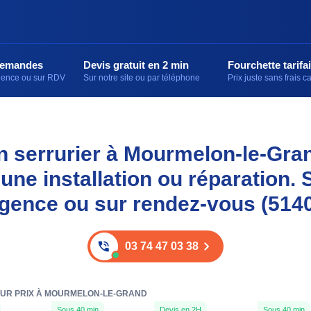
demandes
Devis gratuit en 2 min
Fourchette tarifai
rgence ou sur RDV
Sur notre site ou par téléphone
Prix juste sans frais 
n serrurier à Mourmelon-le-Gra
ne installation ou réparation. 
gence ou sur rendez-vous (514
03 74 47 03 38
EUR PRIX À MOURMELON-LE-GRAND
Sous 40 min
Devis en 2H
Sous 40 min