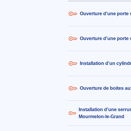
Mourmelon-le-Grand (51400)
le 06/08/2026 à 16:43
Ouverture d'une porte 
Remplacement de cylindre 50/5
336€ TTC
aux alentours de Rue Miss Small
Ouverture d'une porte
(51400)
le 06/08/2026 à 12:58
Installation d'un cyli
Ouverture de boites au
Installation d'une serru
Mourmelon-le-Grand