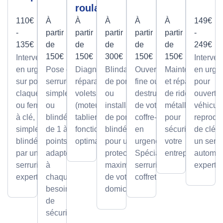
roulant
110€
À
À
À
À
À
149€
-
partir
partir
partir
partir
partir
-
135€
de
de
de
de
de
249€
150€
150€
300€
150€
150€
Intervention
Interven
en urgence
Pose de
Diagnostic et
Blindage
Ouverture
Maintenance
en urge
sur portes
serrures,
réparation de
de porte
fine ou par
et réparation
pour
claquées
simples
volets roulants
ou
destruction
de rideaux
ouvertu
ou fermées
ou
(moteur ou
installation
de votre
métalliques
véhicule
à clé,
blindée
tablier) pour un
de portes
coffre-fort
pour
reprodu
simples ou
de 1 à 5
fonctionnement
blindées
en
sécuriser
de clé p
blindées
points,
optimal.
pour une
urgence.
votre
un serru
par un
adaptée
protection
Spécialiste
entreprise.
automob
serrurier
à
maximale
serrurier
expert
expert
chaque
de votre
coffretier
besoin
domicile.
de
sécurité.