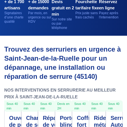
+ de 1 700
+ de 15000
Devis
Fourchette
Réservez
artisans
demandes
gratuit en 2
tarifaire fixe
en ligne
Signataires
Par mois, en
Prix juste sans
Payez après
min
d’une charte
urgence ou sur
frais cachés
l'intervention
Sur notre site
qualité
RDV
ou par
téléphone
Trouvez des serruriers en urgence à
Saint-Jean-de-la-Ruelle pour un
dépannage, une installation ou
réparation de serrure (45140)
NOS INTERVENTIONS EN SERRURERIE AU MEILLEUR
PRIX À SAINT-JEAN-DE-LA-RUELLE
Sous 40
Sous 40
Sous 40
Devis en
Sous 40
Sous 40
Sous 40
min
min
min
2H
min
min
min
Ouverture
Changement
Réparation
Porte
Coffre
Rideau
Serrur
de porte
de serrure
de volet
blindée
fort
métallique
Autom