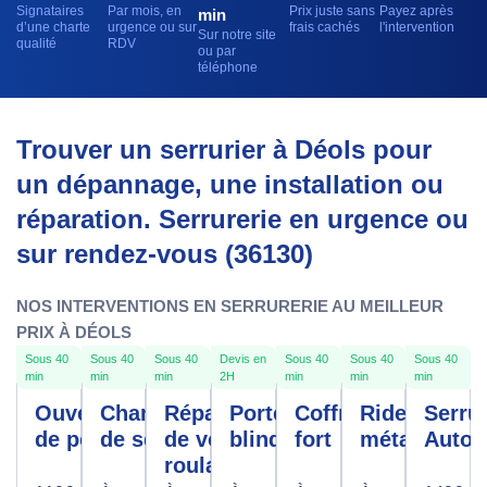
Signataires
Par mois, en
Prix juste sans
Payez après
min
d’une charte
urgence ou sur
frais cachés
l'intervention
Sur notre site
qualité
RDV
ou par
téléphone
Trouver un serrurier à Déols pour
un dépannage, une installation ou
réparation. Serrurerie en urgence ou
sur rendez-vous (36130)
NOS INTERVENTIONS EN SERRURERIE AU MEILLEUR
PRIX À DÉOLS
Sous 40
Sous 40
Sous 40
Devis en
Sous 40
Sous 40
Sous 40
min
min
min
2H
min
min
min
Ouverture
Changement
Réparation
Porte
Coffre
Rideau
Serrur
de porte
de serrure
de volet
blindée
fort
métallique
Autom
roulant