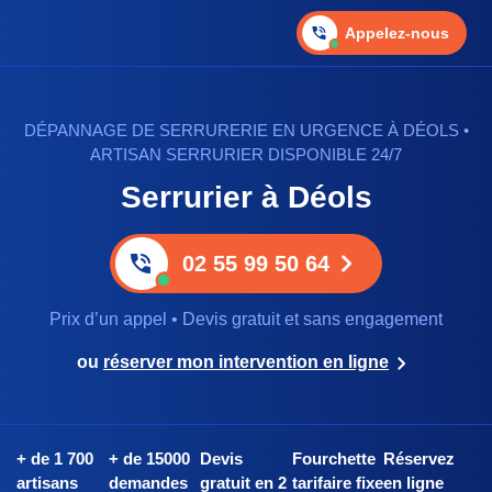
Appelez-nous
DÉPANNAGE DE SERRURERIE EN URGENCE À DÉOLS •
ARTISAN SERRURIER DISPONIBLE 24/7
Serrurier à Déols
02 55 99 50 64
Prix d’un appel • Devis gratuit et sans engagement
ou
réserver mon intervention en ligne
+ de 1 700
+ de 15000
Devis
Fourchette
Réservez
artisans
demandes
gratuit en 2
tarifaire fixe
en ligne