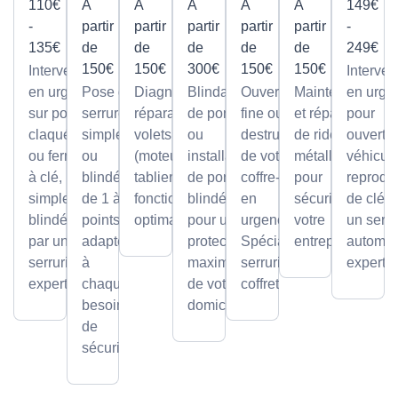
110€
À
À
À
À
À
149€
-
partir
partir
partir
partir
partir
-
135€
de
de
de
de
de
249€
150€
150€
300€
150€
150€
Intervention
Interven
en urgence
Pose de
Diagnostic et
Blindage
Ouverture
Maintenance
en urge
sur portes
serrures,
réparation de
de porte
fine ou par
et réparation
pour
claquées
simples
volets roulants
ou
destruction
de rideaux
ouvertu
ou fermées
ou
(moteur ou
installation
de votre
métalliques
véhicule
à clé,
blindée
tablier) pour un
de portes
coffre-fort
pour
reprodu
simples ou
de 1 à 5
fonctionnement
blindées
en
sécuriser
de clé p
blindées
points,
optimal.
pour une
urgence.
votre
un serru
par un
adaptée
protection
Spécialiste
entreprise.
automob
serrurier
à
maximale
serrurier
expert
expert
chaque
de votre
coffretier
besoin
domicile.
de
sécurité.