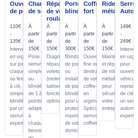
Ouverture
Changement
Réparation
Porte
Coffre
Rideau
Serrur
de porte
de serrure
de volet
blindée
fort
métallique
Autom
roulant
110€
À
À
À
À
À
149€
-
partir
partir
partir
partir
partir
-
135€
de
de
de
de
de
249€
150€
150€
300€
150€
150€
Intervention
Interven
en urgence
Pose de
Diagnostic et
Blindage
Ouverture
Maintenance
en urge
sur portes
serrures,
réparation de
de porte
fine ou par
et réparation
pour
claquées
simples
volets roulants
ou
destruction
de rideaux
ouvertu
ou fermées
ou
(moteur ou
installation
de votre
métalliques
véhicule
à clé,
blindée
tablier) pour un
de portes
coffre-fort
pour
reprodu
simples ou
de 1 à 5
fonctionnement
blindées
en
sécuriser
de clé p
blindées
points,
optimal.
pour une
urgence.
votre
un serru
par un
adaptée
protection
Spécialiste
entreprise.
automob
serrurier
à
maximale
serrurier
expert
expert
chaque
de votre
coffretier
besoin
domicile.
de