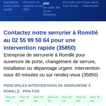
Signataires
Par mois, en
Prix juste sans
Payez après
min
d’une charte
urgence ou sur
frais cachés
l'intervention
Sur notre site
qualité
RDV
ou par
téléphone
Contactez notre serrurier à Romillé
au 02 55 99 50 64 pour une
intervention rapide (35850)
Entreprise de serrurerie à Romillé pour
ouverture de porte, changement de serrure,
installation ou dépannage urgent. Intervention
sous 40 minutes ou sur rendez-vous (35850)
PRINCIPALES INTERVENTIONS DE SERRURERIE À
ROMILLÉ : PRIX FIXE
Sous 40
Sous 40
Sous 40
Devis en
Sous 40
Sous 40
Sous 40
min
min
min
2H
min
min
min