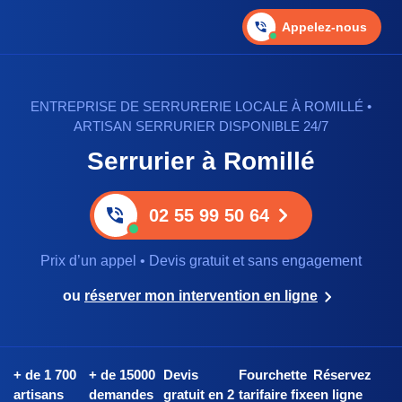
Appelez-nous
ENTREPRISE DE SERRURERIE LOCALE À ROMILLÉ •
ARTISAN SERRURIER DISPONIBLE 24/7
Serrurier à Romillé
02 55 99 50 64
Prix d’un appel • Devis gratuit et sans engagement
ou
réserver mon intervention en ligne
+ de 1 700
+ de 15000
Devis
Fourchette
Réservez
artisans
demandes
gratuit en 2
tarifaire fixe
en ligne