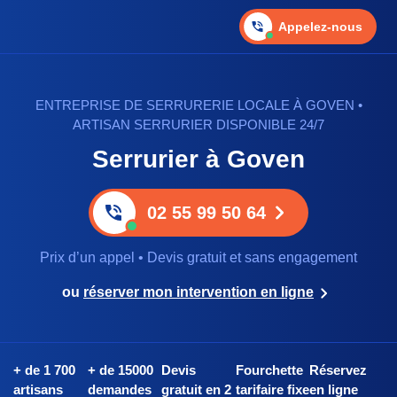
Appelez-nous
ENTREPRISE DE SERRURERIE LOCALE À GOVEN •
ARTISAN SERRURIER DISPONIBLE 24/7
Serrurier à Goven
02 55 99 50 64
Prix d’un appel • Devis gratuit et sans engagement
ou
réserver mon intervention en ligne
+ de 1 700
+ de 15000
Devis
Fourchette
Réservez
artisans
demandes
gratuit en 2
tarifaire fixe
en ligne