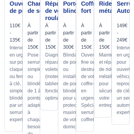
Ouverture
Changement
Réparation
Porte
Coffre
Rideau
Serrur
de porte
de serrure
de volet
blindée
fort
métallique
Autom
roulant
110€
À
À
À
À
À
149€
-
partir
partir
partir
partir
partir
-
135€
de
de
de
de
de
249€
150€
150€
300€
150€
150€
Intervention
Interven
en urgence
Pose de
Diagnostic et
Blindage
Ouverture
Maintenance
en urge
sur portes
serrures,
réparation de
de porte
fine ou par
et réparation
pour
claquées
simples
volets roulants
ou
destruction
de rideaux
ouvertu
ou fermées
ou
(moteur ou
installation
de votre
métalliques
véhicule
à clé,
blindée
tablier) pour un
de portes
coffre-fort
pour
reprodu
simples ou
de 1 à 5
fonctionnement
blindées
en
sécuriser
de clé p
blindées
points,
optimal.
pour une
urgence.
votre
un serru
par un
adaptée
protection
Spécialiste
entreprise.
automob
serrurier
à
maximale
serrurier
expert
expert
chaque
de votre
coffretier
besoin
domicile.
de