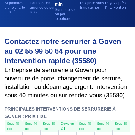
Signataires
Par mois, en
Prix juste sans
Payez après
min
d’une charte
urgence ou sur
frais cachés
l'intervention
Sur notre site
qualité
RDV
ou par
téléphone
Contactez notre serrurier à Goven
au 02 55 99 50 64 pour une
intervention rapide (35580)
Entreprise de serrurerie à Goven pour
ouverture de porte, changement de serrure,
installation ou dépannage urgent. Intervention
sous 40 minutes ou sur rendez-vous (35580)
PRINCIPALES INTERVENTIONS DE SERRURERIE À
GOVEN : PRIX FIXE
Sous 40
Sous 40
Sous 40
Devis en
Sous 40
Sous 40
Sous 40
min
min
min
2H
min
min
min