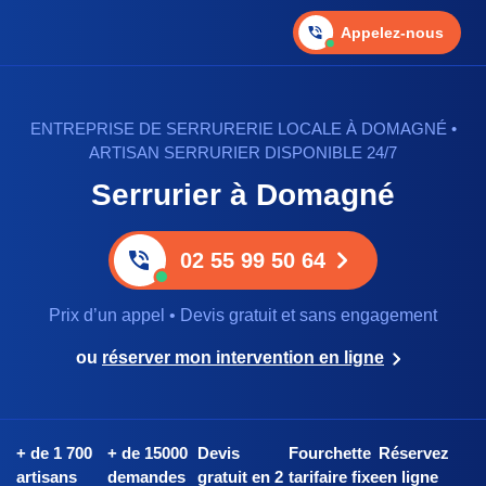
Appelez-nous
ENTREPRISE DE SERRURERIE LOCALE À DOMAGNÉ •
ARTISAN SERRURIER DISPONIBLE 24/7
Serrurier à Domagné
02 55 99 50 64
Prix d’un appel • Devis gratuit et sans engagement
ou
réserver mon intervention en ligne
+ de 1 700
+ de 15000
Devis
Fourchette
Réservez
artisans
demandes
gratuit en 2
tarifaire fixe
en ligne