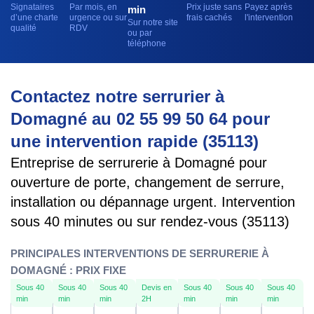
Signataires
Par mois, en
Prix juste sans
Payez après
min
d’une charte
urgence ou sur
frais cachés
l'intervention
Sur notre site
qualité
RDV
ou par
téléphone
Contactez notre serrurier à
Domagné au 02 55 99 50 64 pour
une intervention rapide (35113)
Entreprise de serrurerie à Domagné pour
ouverture de porte, changement de serrure,
installation ou dépannage urgent. Intervention
sous 40 minutes ou sur rendez-vous (35113)
PRINCIPALES INTERVENTIONS DE SERRURERIE À
DOMAGNÉ : PRIX FIXE
Sous 40
Sous 40
Sous 40
Devis en
Sous 40
Sous 40
Sous 40
min
min
min
2H
min
min
min