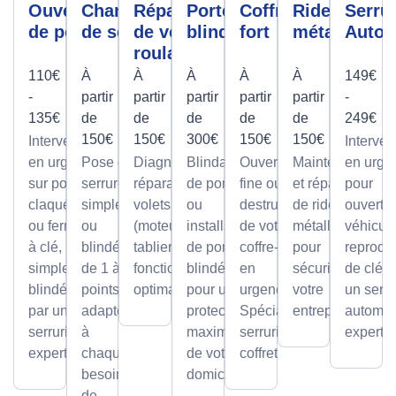
Ouverture
Changement
Réparation
Porte
Coffre
Rideau
Serrur
de porte
de serrure
de volet
blindée
fort
métallique
Autom
roulant
110€
À
À
À
À
À
149€
-
partir
partir
partir
partir
partir
-
135€
de
de
de
de
de
249€
150€
150€
300€
150€
150€
Intervention
Interven
en urgence
Pose de
Diagnostic et
Blindage
Ouverture
Maintenance
en urge
sur portes
serrures,
réparation de
de porte
fine ou par
et réparation
pour
claquées
simples
volets roulants
ou
destruction
de rideaux
ouvertu
ou fermées
ou
(moteur ou
installation
de votre
métalliques
véhicule
à clé,
blindée
tablier) pour un
de portes
coffre-fort
pour
reprodu
simples ou
de 1 à 5
fonctionnement
blindées
en
sécuriser
de clé p
blindées
points,
optimal.
pour une
urgence.
votre
un serru
par un
adaptée
protection
Spécialiste
entreprise.
automob
serrurier
à
maximale
serrurier
expert
expert
chaque
de votre
coffretier
besoin
domicile.
de