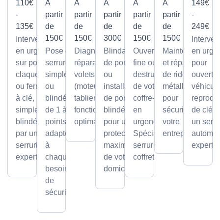
110€
À
À
À
À
À
149€
-
partir
partir
partir
partir
partir
-
135€
de
de
de
de
de
249€
150€
150€
300€
150€
150€
Intervention
Interven
en urgence
Pose de
Diagnostic et
Blindage
Ouverture
Maintenance
en urge
sur portes
serrures,
réparation de
de porte
fine ou par
et réparation
pour
claquées
simples
volets roulants
ou
destruction
de rideaux
ouvertu
ou fermées
ou
(moteur ou
installation
de votre
métalliques
véhicule
à clé,
blindée
tablier) pour un
de portes
coffre-fort
pour
reprodu
simples ou
de 1 à 5
fonctionnement
blindées
en
sécuriser
de clé p
blindées
points,
optimal.
pour une
urgence.
votre
un serru
par un
adaptée
protection
Spécialiste
entreprise.
automob
serrurier
à
maximale
serrurier
expert
expert
chaque
de votre
coffretier
besoin
domicile.
de
sécurité.