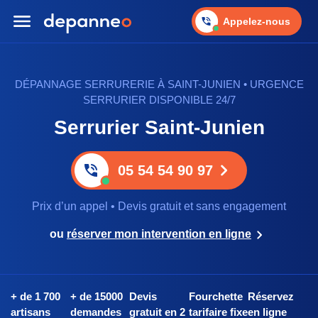
Appelez-nous
DÉPANNAGE SERRURERIE À SAINT-JUNIEN • URGENCE
SERRURIER DISPONIBLE 24/7
Serrurier Saint-Junien
05 54 54 90 97
Prix d’un appel • Devis gratuit et sans engagement
ou
réserver mon intervention en ligne
+ de 1 700
+ de 15000
Devis
Fourchette
Réservez
artisans
demandes
gratuit en 2
tarifaire fixe
en ligne