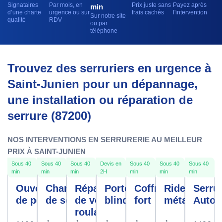
Signataires
Par mois, en
Prix juste sans
Payez après
min
d’une charte
urgence ou sur
frais cachés
l'intervention
Sur notre site
qualité
RDV
ou par
téléphone
Trouvez des serruriers en urgence à
Saint-Junien pour un dépannage,
une installation ou réparation de
serrure (87200)
NOS INTERVENTIONS EN SERRURERIE AU MEILLEUR
PRIX À SAINT-JUNIEN
Sous 40
Sous 40
Sous 40
Devis en
Sous 40
Sous 40
Sous 40
min
min
min
2H
min
min
min
Ouverture
Changement
Réparation
Porte
Coffre
Rideau
Serrur
de porte
de serrure
de volet
blindée
fort
métallique
Autom
roulant