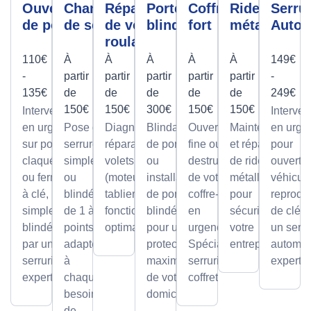
Ouverture
Changement
Réparation
Porte
Coffre
Rideau
Serrur
de porte
de serrure
de volet
blindée
fort
métallique
Autom
roulant
110€
À
À
À
À
À
149€
-
partir
partir
partir
partir
partir
-
135€
de
de
de
de
de
249€
150€
150€
300€
150€
150€
Intervention
Interven
en urgence
Pose de
Diagnostic et
Blindage
Ouverture
Maintenance
en urge
sur portes
serrures,
réparation de
de porte
fine ou par
et réparation
pour
claquées
simples
volets roulants
ou
destruction
de rideaux
ouvertu
ou fermées
ou
(moteur ou
installation
de votre
métalliques
véhicule
à clé,
blindée
tablier) pour un
de portes
coffre-fort
pour
reprodu
simples ou
de 1 à 5
fonctionnement
blindées
en
sécuriser
de clé p
blindées
points,
optimal.
pour une
urgence.
votre
un serru
par un
adaptée
protection
Spécialiste
entreprise.
automob
serrurier
à
maximale
serrurier
expert
expert
chaque
de votre
coffretier
besoin
domicile.
de