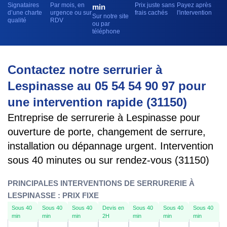
Signataires
Par mois, en
Prix juste sans
Payez après
min
d’une charte
urgence ou sur
frais cachés
l'intervention
Sur notre site
qualité
RDV
ou par
téléphone
Contactez notre serrurier à
Lespinasse au 05 54 54 90 97 pour
une intervention rapide (31150)
Entreprise de serrurerie à Lespinasse pour
ouverture de porte, changement de serrure,
installation ou dépannage urgent. Intervention
sous 40 minutes ou sur rendez-vous (31150)
PRINCIPALES INTERVENTIONS DE SERRURERIE À
LESPINASSE : PRIX FIXE
Sous 40
Sous 40
Sous 40
Devis en
Sous 40
Sous 40
Sous 40
min
min
min
2H
min
min
min