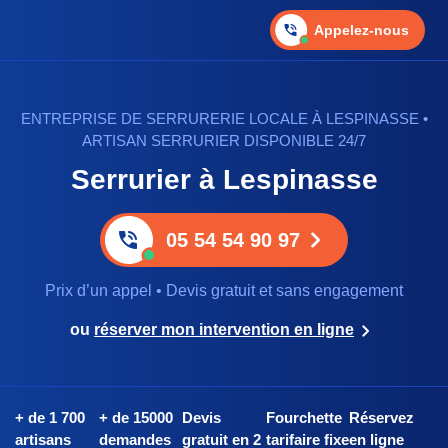
Appelez-nous
ENTREPRISE DE SERRURERIE LOCALE À LESPINASSE •
ARTISAN SERRURIER DISPONIBLE 24/7
Serrurier à Lespinasse
05 54 54 90 97
Prix d’un appel • Devis gratuit et sans engagement
ou
réserver mon intervention en ligne
+ de 1 700
+ de 15000
Devis
Fourchette
Réservez
artisans
demandes
gratuit en 2
tarifaire fixe
en ligne