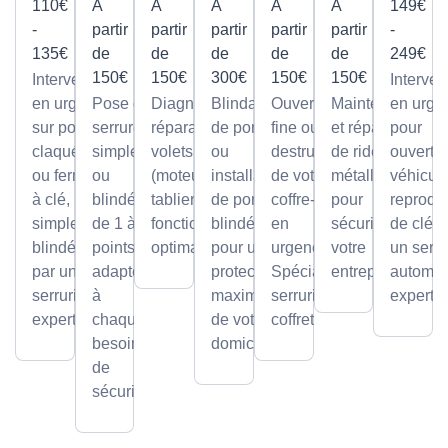
110€
À
À
À
À
À
149€
-
partir
partir
partir
partir
partir
-
135€
de
de
de
de
de
249€
150€
150€
300€
150€
150€
Intervention
Interven
en urgence
Pose de
Diagnostic et
Blindage
Ouverture
Maintenance
en urge
sur portes
serrures,
réparation de
de porte
fine ou par
et réparation
pour
claquées
simples
volets roulants
ou
destruction
de rideaux
ouvertu
ou fermées
ou
(moteur ou
installation
de votre
métalliques
véhicule
à clé,
blindée
tablier) pour un
de portes
coffre-fort
pour
reprodu
simples ou
de 1 à 5
fonctionnement
blindées
en
sécuriser
de clé p
blindées
points,
optimal.
pour une
urgence.
votre
un serru
par un
adaptée
protection
Spécialiste
entreprise.
automob
serrurier
à
maximale
serrurier
expert
expert
chaque
de votre
coffretier
besoin
domicile.
de
sécurité.