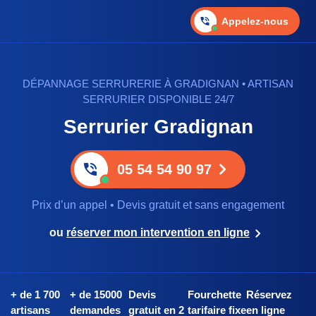
Appelez-nous
DÉPANNAGE SERRURERIE À GRADIGNAN • ARTISAN
SERRURIER DISPONIBLE 24/7
Serrurier Gradignan
05 54 54 90 97
Prix d’un appel • Devis gratuit et sans engagement
ou
réserver mon intervention en ligne
+ de 1 700
+ de 15000
Devis
Fourchette
Réservez
artisans
demandes
gratuit en 2
tarifaire fixe
en ligne