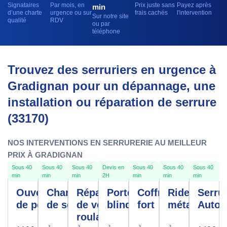
Signataires
Par mois, en
Prix juste sans
Payez après
min
d’une charte
urgence ou sur
frais cachés
l'intervention
Sur notre site
qualité
RDV
ou par
téléphone
Trouvez des serruriers en urgence à
Gradignan pour un dépannage, une
installation ou réparation de serrure
(33170)
NOS INTERVENTIONS EN SERRURERIE AU MEILLEUR
PRIX À GRADIGNAN
Sous 40
Sous 40
Sous 40
Devis en
Sous 40
Sous 40
Sous 40
min
min
min
2H
min
min
min
Ouverture
Changement
Réparation
Porte
Coffre
Rideau
Serrur
de porte
de serrure
de volet
blindée
fort
métallique
Autom
roulant