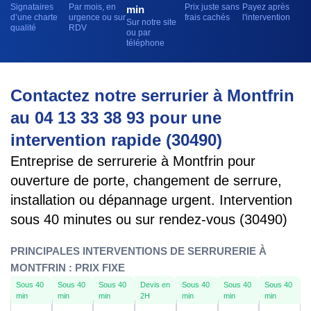
Signataires
Par mois, en
Prix juste sans
Payez après
min
d’une charte
urgence ou sur
frais cachés
l'intervention
Sur notre site
qualité
RDV
ou par
téléphone
Contactez notre serrurier à Montfrin
au 04 13 33 38 93 pour une
intervention rapide (30490)
Entreprise de serrurerie à Montfrin pour
ouverture de porte, changement de serrure,
installation ou dépannage urgent. Intervention
sous 40 minutes ou sur rendez-vous (30490)
PRINCIPALES INTERVENTIONS DE SERRURERIE À
MONTFRIN : PRIX FIXE
Sous 40
Sous 40
Sous 40
Devis en
Sous 40
Sous 40
Sous 40
min
min
min
2H
min
min
min