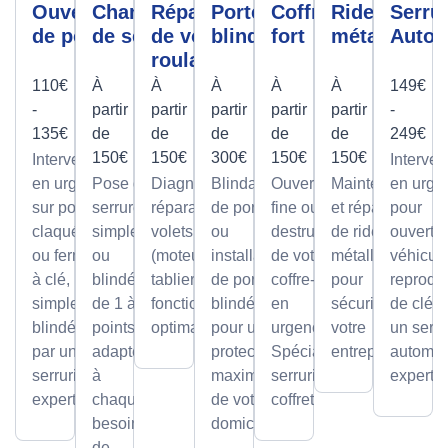
Ouverture
Changement
Réparation
Porte
Coffre
Rideau
Serrur
de porte
de serrure
de volet
blindée
fort
métallique
Autom
roulant
110€
À
À
À
À
À
149€
-
partir
partir
partir
partir
partir
-
135€
de
de
de
de
de
249€
150€
150€
300€
150€
150€
Intervention
Interven
en urgence
Pose de
Diagnostic et
Blindage
Ouverture
Maintenance
en urge
sur portes
serrures,
réparation de
de porte
fine ou par
et réparation
pour
claquées
simples
volets roulants
ou
destruction
de rideaux
ouvertu
ou fermées
ou
(moteur ou
installation
de votre
métalliques
véhicule
à clé,
blindée
tablier) pour un
de portes
coffre-fort
pour
reprodu
simples ou
de 1 à 5
fonctionnement
blindées
en
sécuriser
de clé p
blindées
points,
optimal.
pour une
urgence.
votre
un serru
par un
adaptée
protection
Spécialiste
entreprise.
automob
serrurier
à
maximale
serrurier
expert
expert
chaque
de votre
coffretier
besoin
domicile.
de