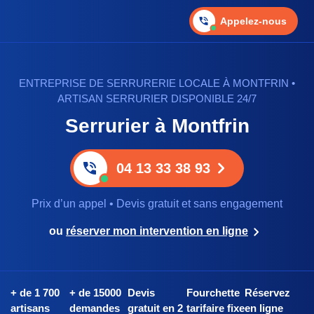
Appelez-nous
ENTREPRISE DE SERRURERIE LOCALE À MONTFRIN •
ARTISAN SERRURIER DISPONIBLE 24/7
Serrurier à Montfrin
04 13 33 38 93
Prix d’un appel • Devis gratuit et sans engagement
ou
réserver mon intervention en ligne
+ de 1 700
+ de 15000
Devis
Fourchette
Réservez
artisans
demandes
gratuit en 2
tarifaire fixe
en ligne