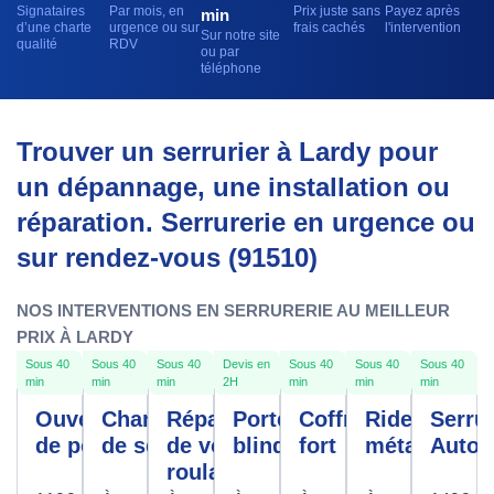
Signataires
Par mois, en
Prix juste sans
Payez après
min
d’une charte
urgence ou sur
frais cachés
l'intervention
Sur notre site
qualité
RDV
ou par
téléphone
Trouver un serrurier à Lardy pour
un dépannage, une installation ou
réparation. Serrurerie en urgence ou
sur rendez-vous (91510)
NOS INTERVENTIONS EN SERRURERIE AU MEILLEUR
PRIX À LARDY
Sous 40
Sous 40
Sous 40
Devis en
Sous 40
Sous 40
Sous 40
min
min
min
2H
min
min
min
Ouverture
Changement
Réparation
Porte
Coffre
Rideau
Serrur
de porte
de serrure
de volet
blindée
fort
métallique
Autom
roulant