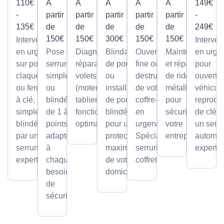
110€
À
À
À
À
À
149€
-
partir
partir
partir
partir
partir
-
135€
de
de
de
de
de
249€
150€
150€
300€
150€
150€
Intervention
Interven
en urgence
Pose de
Diagnostic et
Blindage
Ouverture
Maintenance
en urge
sur portes
serrures,
réparation de
de porte
fine ou par
et réparation
pour
claquées
simples
volets roulants
ou
destruction
de rideaux
ouvertu
ou fermées
ou
(moteur ou
installation
de votre
métalliques
véhicule
à clé,
blindée
tablier) pour un
de portes
coffre-fort
pour
reprodu
simples ou
de 1 à 5
fonctionnement
blindées
en
sécuriser
de clé p
blindées
points,
optimal.
pour une
urgence.
votre
un serru
par un
adaptée
protection
Spécialiste
entreprise.
automob
serrurier
à
maximale
serrurier
expert
expert
chaque
de votre
coffretier
besoin
domicile.
de
sécurité.