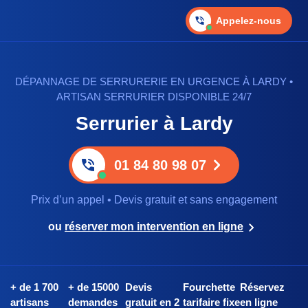
Appelez-nous
DÉPANNAGE DE SERRURERIE EN URGENCE À LARDY •
ARTISAN SERRURIER DISPONIBLE 24/7
Serrurier à Lardy
01 84 80 98 07
Prix d’un appel • Devis gratuit et sans engagement
ou
réserver mon intervention en ligne
+ de 1 700
+ de 15000
Devis
Fourchette
Réservez
artisans
demandes
gratuit en 2
tarifaire fixe
en ligne