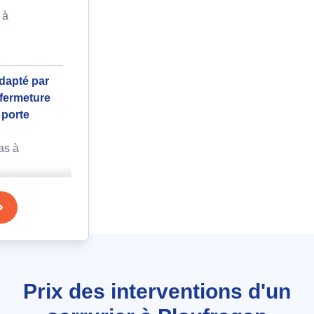
 à
dapté par
fermeture
 porte
as à
ète suite
ure
Albert
Prix des interventions d'un