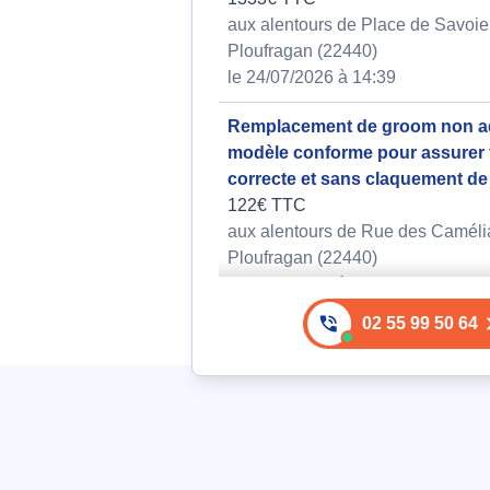
aux alentours de Place de Savoie
Ploufragan (22440)
le 24/07/2026 à 14:39
Remplacement de groom non a
modèle conforme pour assurer 
correcte et sans claquement de
122€ TTC
aux alentours de Rue des Caméli
Ploufragan (22440)
le 26/07/2026 à 15:43
02 55 99 50 64
Remplacement de serrure compl
à la casse d'un point de fermet
337€ TTC
aux alentours de Rue du Docteur 
Calmette à Ploufragan (22440)
le 27/07/2026 à 07:58