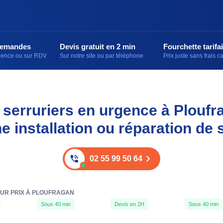
demandes
Devis gratuit en 2 min
Fourchette tarifai
rgence ou sur RDV
Sur notre site ou par téléphone
Prix juste sans frais 
 serruriers en urgence à Ploufr
 installation ou réparation de 
02 55 99 50 64
EUR PRIX À PLOUFRAGAN
Sous 40 min
Devis en 2H
Sous 40 min