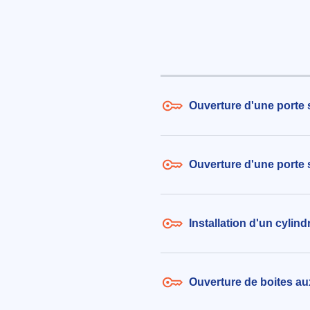
Remplacement de serrure suite
dysfonctionnement de la clé
150€ TTC
aux alentours de Rue des Longs
La Méaugon (22440)
le 24/07/2026 à 15:08
Ouverture d'une porte 
Ouverture d'une porte 
Installation d'un cylin
Ouverture de boites aux