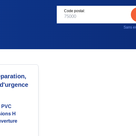
Code postal:
Sans en
paration,
 d'urgence
ée PVC
sions H
uverture