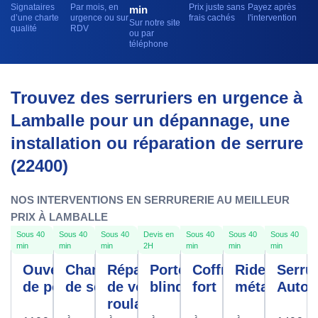
Signataires
Par mois, en
Prix juste sans
Payez après
min
d’une charte
urgence ou sur
frais cachés
l'intervention
Sur notre site
qualité
RDV
ou par
téléphone
Trouvez des serruriers en urgence à
Lamballe pour un dépannage, une
installation ou réparation de serrure
(22400)
NOS INTERVENTIONS EN SERRURERIE AU MEILLEUR
PRIX À LAMBALLE
Sous 40
Sous 40
Sous 40
Devis en
Sous 40
Sous 40
Sous 40
min
min
min
2H
min
min
min
Ouverture
Changement
Réparation
Porte
Coffre
Rideau
Serrur
de porte
de serrure
de volet
blindée
fort
métallique
Autom
roulant