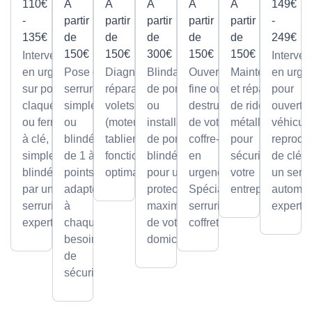
110€
À
À
À
À
À
149€
-
partir
partir
partir
partir
partir
-
135€
de
de
de
de
de
249€
150€
150€
300€
150€
150€
Intervention
Interven
en urgence
Pose de
Diagnostic et
Blindage
Ouverture
Maintenance
en urge
sur portes
serrures,
réparation de
de porte
fine ou par
et réparation
pour
claquées
simples
volets roulants
ou
destruction
de rideaux
ouvertu
ou fermées
ou
(moteur ou
installation
de votre
métalliques
véhicule
à clé,
blindée
tablier) pour un
de portes
coffre-fort
pour
reprodu
simples ou
de 1 à 5
fonctionnement
blindées
en
sécuriser
de clé p
blindées
points,
optimal.
pour une
urgence.
votre
un serru
par un
adaptée
protection
Spécialiste
entreprise.
automob
serrurier
à
maximale
serrurier
expert
expert
chaque
de votre
coffretier
besoin
domicile.
de
sécurité.