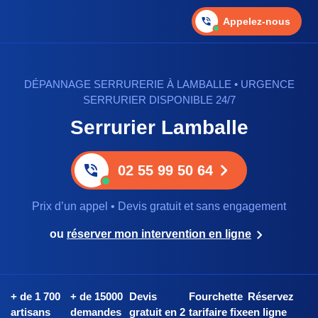
Appelez-nous
DÉPANNAGE SERRURERIE À LAMBALLE • URGENCE
SERRURIER DISPONIBLE 24/7
Serrurier Lamballe
02 55 99 50 64
Prix d’un appel • Devis gratuit et sans engagement
ou
réserver mon intervention en ligne
+ de 1 700
+ de 15000
Devis
Fourchette
Réservez
artisans
demandes
gratuit en 2
tarifaire fixe
en ligne