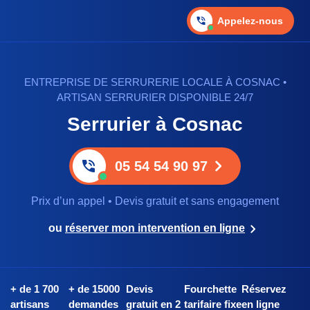
Appelez-nous
ENTREPRISE DE SERRURERIE LOCALE À COSNAC •
ARTISAN SERRURIER DISPONIBLE 24/7
Serrurier à Cosnac
05 54 54 90 97
Prix d’un appel • Devis gratuit et sans engagement
ou
réserver mon intervention en ligne
+ de 1 700
+ de 15000
Devis
Fourchette
Réservez
artisans
demandes
gratuit en 2
tarifaire fixe
en ligne