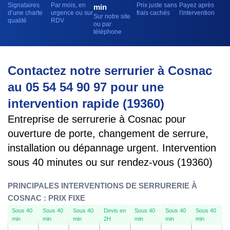
Signataires
Par mois, en
Prix juste sans
Payez après
min
d’une charte
urgence ou sur
frais cachés
l'intervention
Sur notre site
qualité
RDV
ou par
téléphone
Contactez notre serrurier à Cosnac
au 05 54 54 90 97 pour une
intervention rapide (19360)
Entreprise de serrurerie à Cosnac pour
ouverture de porte, changement de serrure,
installation ou dépannage urgent. Intervention
sous 40 minutes ou sur rendez-vous (19360)
PRINCIPALES INTERVENTIONS DE SERRURERIE À
COSNAC : PRIX FIXE
Sous 40
Sous 40
Sous 40
Devis en
Sous 40
Sous 40
Sous 40
min
min
min
2H
min
min
min