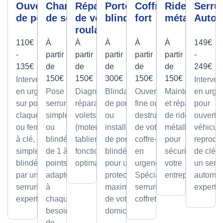
Ouverture
Changement
Réparation
Porte
Coffre
Rideau
Serrur
de porte
de serrure
de volet
blindée
fort
métallique
Autom
roulant
110€
À
À
À
À
À
149€
-
partir
partir
partir
partir
partir
-
135€
de
de
de
de
de
249€
150€
150€
300€
150€
150€
Intervention
Interven
en urgence
Pose de
Diagnostic et
Blindage
Ouverture
Maintenance
en urge
sur portes
serrures,
réparation de
de porte
fine ou par
et réparation
pour
claquées
simples
volets roulants
ou
destruction
de rideaux
ouvertu
ou fermées
ou
(moteur ou
installation
de votre
métalliques
véhicule
à clé,
blindée
tablier) pour un
de portes
coffre-fort
pour
reprodu
simples ou
de 1 à 5
fonctionnement
blindées
en
sécuriser
de clé p
blindées
points,
optimal.
pour une
urgence.
votre
un serru
par un
adaptée
protection
Spécialiste
entreprise.
automob
serrurier
à
maximale
serrurier
expert
expert
chaque
de votre
coffretier
besoin
domicile.
de