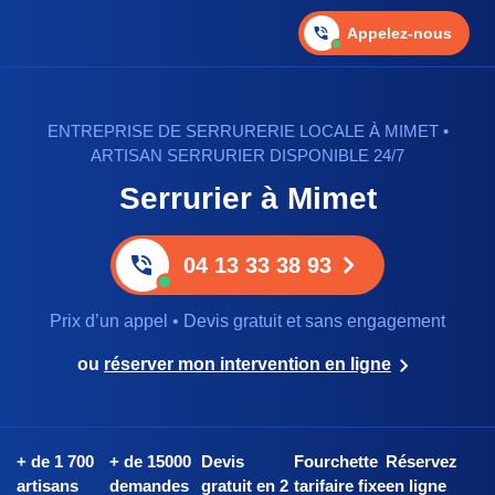
Appelez-nous
ENTREPRISE DE SERRURERIE LOCALE À MIMET •
ARTISAN SERRURIER DISPONIBLE 24/7
Serrurier à Mimet
04 13 33 38 93
Prix d’un appel • Devis gratuit et sans engagement
ou
réserver mon intervention en ligne
+ de 1 700
+ de 15000
Devis
Fourchette
Réservez
artisans
demandes
gratuit en 2
tarifaire fixe
en ligne