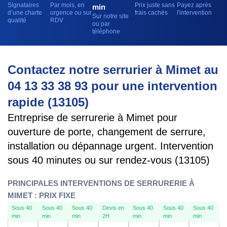
Signataires
Par mois, en
Prix juste sans
Payez après
min
d’une charte
urgence ou sur
frais cachés
l'intervention
Sur notre site
qualité
RDV
ou par
téléphone
Contactez notre serrurier à Mimet au
04 13 33 38 93 pour une intervention
rapide (13105)
Entreprise de serrurerie à Mimet pour
ouverture de porte, changement de serrure,
installation ou dépannage urgent. Intervention
sous 40 minutes ou sur rendez-vous (13105)
PRINCIPALES INTERVENTIONS DE SERRURERIE À
MIMET : PRIX FIXE
Sous 40
Sous 40
Sous 40
Devis en
Sous 40
Sous 40
Sous 40
min
min
min
2H
min
min
min