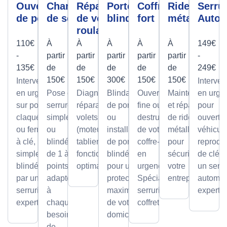
Ouverture
Changement
Réparation
Porte
Coffre
Rideau
Serrur
de porte
de serrure
de volet
blindée
fort
métallique
Autom
roulant
110€
À
À
À
À
À
149€
-
partir
partir
partir
partir
partir
-
135€
de
de
de
de
de
249€
150€
150€
300€
150€
150€
Intervention
Interven
en urgence
Pose de
Diagnostic et
Blindage
Ouverture
Maintenance
en urge
sur portes
serrures,
réparation de
de porte
fine ou par
et réparation
pour
claquées
simples
volets roulants
ou
destruction
de rideaux
ouvertu
ou fermées
ou
(moteur ou
installation
de votre
métalliques
véhicule
à clé,
blindée
tablier) pour un
de portes
coffre-fort
pour
reprodu
simples ou
de 1 à 5
fonctionnement
blindées
en
sécuriser
de clé p
blindées
points,
optimal.
pour une
urgence.
votre
un serru
par un
adaptée
protection
Spécialiste
entreprise.
automob
serrurier
à
maximale
serrurier
expert
expert
chaque
de votre
coffretier
besoin
domicile.
de