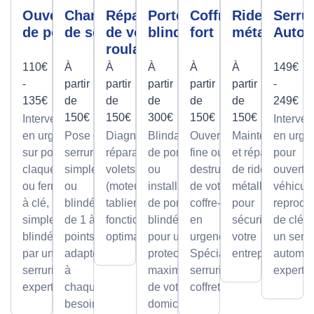
Ouverture
Changement
Réparation
Porte
Coffre
Rideau
Serrur
de porte
de serrure
de volet
blindée
fort
métallique
Autom
roulant
110€
À
À
À
À
À
149€
-
partir
partir
partir
partir
partir
-
135€
de
de
de
de
de
249€
150€
150€
300€
150€
150€
Intervention
Interven
en urgence
Pose de
Diagnostic et
Blindage
Ouverture
Maintenance
en urge
sur portes
serrures,
réparation de
de porte
fine ou par
et réparation
pour
claquées
simples
volets roulants
ou
destruction
de rideaux
ouvertu
ou fermées
ou
(moteur ou
installation
de votre
métalliques
véhicule
à clé,
blindée
tablier) pour un
de portes
coffre-fort
pour
reprodu
simples ou
de 1 à 5
fonctionnement
blindées
en
sécuriser
de clé p
blindées
points,
optimal.
pour une
urgence.
votre
un serru
par un
adaptée
protection
Spécialiste
entreprise.
automob
serrurier
à
maximale
serrurier
expert
expert
chaque
de votre
coffretier
besoin
domicile.