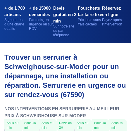
+ de 1 700
+ de 15000
Devis
Fourchette
Réservez
artisans
demandes
gratuit en 2
tarifaire fixe
en ligne
Signataires
Par mois, en
Prix juste sans
Payez après
min
d’une charte
urgence ou sur
frais cachés
l'intervention
Sur notre site
qualité
RDV
ou par
téléphone
Trouver un serrurier à
Schweighouse-sur-Moder pour un
dépannage, une installation ou
réparation. Serrurerie en urgence ou
sur rendez-vous (67590)
NOS INTERVENTIONS EN SERRURERIE AU MEILLEUR
PRIX À SCHWEIGHOUSE-SUR-MODER
Sous 40
Sous 40
Sous 40
Devis en
Sous 40
Sous 40
Sous 40
min
min
min
2H
min
min
min