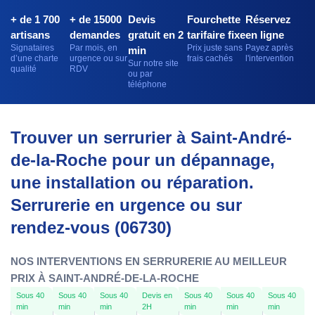
+ de 1 700
+ de 15000
Devis
Fourchette
Réservez
artisans
demandes
gratuit en 2
tarifaire fixe
en ligne
Signataires
Par mois, en
Prix juste sans
Payez après
min
d’une charte
urgence ou sur
frais cachés
l'intervention
Sur notre site
qualité
RDV
ou par
téléphone
Trouver un serrurier à Saint-André-
de-la-Roche pour un dépannage,
une installation ou réparation.
Serrurerie en urgence ou sur
rendez-vous (06730)
NOS INTERVENTIONS EN SERRURERIE AU MEILLEUR
PRIX À SAINT-ANDRÉ-DE-LA-ROCHE
Sous 40
Sous 40
Sous 40
Devis en
Sous 40
Sous 40
Sous 40
min
min
min
2H
min
min
min