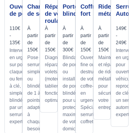
Ouverture
Changement
Réparation
Porte
Coffre
Rideau
Serrur
de porte
de serrure
de volet
blindée
fort
métallique
Autom
roulant
110€
À
À
À
À
À
149€
-
partir
partir
partir
partir
partir
-
135€
de
de
de
de
de
249€
150€
150€
300€
150€
150€
Intervention
Interven
en urgence
Pose de
Diagnostic et
Blindage
Ouverture
Maintenance
en urge
sur portes
serrures,
réparation de
de porte
fine ou par
et réparation
pour
claquées
simples
volets roulants
ou
destruction
de rideaux
ouvertu
ou fermées
ou
(moteur ou
installation
de votre
métalliques
véhicule
à clé,
blindée
tablier) pour un
de portes
coffre-fort
pour
reprodu
simples ou
de 1 à 5
fonctionnement
blindées
en
sécuriser
de clé p
blindées
points,
optimal.
pour une
urgence.
votre
un serru
par un
adaptée
protection
Spécialiste
entreprise.
automob
serrurier
à
maximale
serrurier
expert
expert
chaque
de votre
coffretier
besoin
domicile.