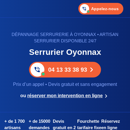
Appelez-nous
DÉPANNAGE SERRURERIE À OYONNAX • ARTISAN
SERRURIER DISPONIBLE 24/7
Serrurier Oyonnax
04 13 33 38 93
Prix d’un appel • Devis gratuit et sans engagement
ou
réserver mon intervention en ligne
+ de 1 700
+ de 15000
Devis
Fourchette
Réservez
artisans
demandes
gratuit en 2
tarifaire fixe
en ligne