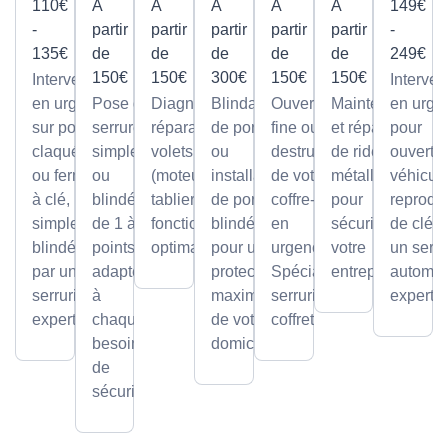
110€
À
À
À
À
À
149€
-
partir
partir
partir
partir
partir
-
135€
de
de
de
de
de
249€
150€
150€
300€
150€
150€
Intervention
Interven
en urgence
Pose de
Diagnostic et
Blindage
Ouverture
Maintenance
en urge
sur portes
serrures,
réparation de
de porte
fine ou par
et réparation
pour
claquées
simples
volets roulants
ou
destruction
de rideaux
ouvertu
ou fermées
ou
(moteur ou
installation
de votre
métalliques
véhicule
à clé,
blindée
tablier) pour un
de portes
coffre-fort
pour
reprodu
simples ou
de 1 à 5
fonctionnement
blindées
en
sécuriser
de clé p
blindées
points,
optimal.
pour une
urgence.
votre
un serru
par un
adaptée
protection
Spécialiste
entreprise.
automob
serrurier
à
maximale
serrurier
expert
expert
chaque
de votre
coffretier
besoin
domicile.
de
sécurité.