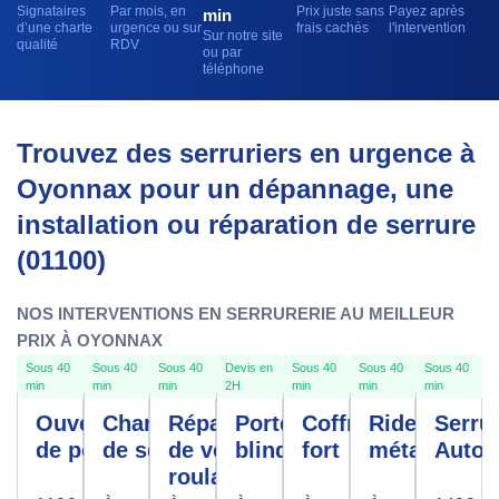
Signataires
Par mois, en
Prix juste sans
Payez après
min
d’une charte
urgence ou sur
frais cachés
l'intervention
Sur notre site
qualité
RDV
ou par
téléphone
Trouvez des serruriers en urgence à
Oyonnax pour un dépannage, une
installation ou réparation de serrure
(01100)
NOS INTERVENTIONS EN SERRURERIE AU MEILLEUR
PRIX À OYONNAX
Sous 40
Sous 40
Sous 40
Devis en
Sous 40
Sous 40
Sous 40
min
min
min
2H
min
min
min
Ouverture
Changement
Réparation
Porte
Coffre
Rideau
Serrur
de porte
de serrure
de volet
blindée
fort
métallique
Autom
roulant