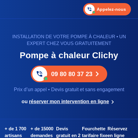
Appelez-nous
INSTALLATION DE VOTRE POMPE À CHALEUR • UN
EXPERT CHEZ VOUS GRATUITEMENT
Pompe à chaleur Clichy
09 80 80 37 23
Prix d’un appel • Devis gratuit et sans engagement
ou
réserver mon intervention en ligne
+ de 1 700
+ de 15000
Devis
Fourchette
Réservez
artisans
demandes
gratuit en 2
tarifaire fixe
en ligne