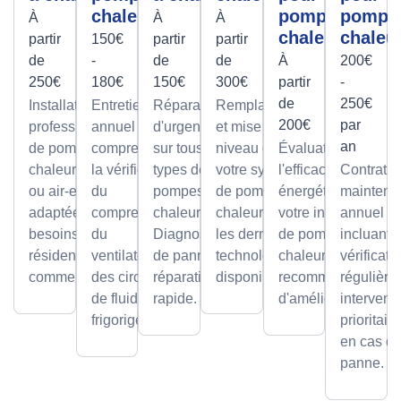
chaleur
pompes à
pompe
À
À
À
chaleur
chaleu
partir
150€
partir
partir
de
-
de
de
À
200€
250€
180€
150€
300€
partir
-
de
250€
Installation
Entretien
Réparations
Remplacement
200€
par
professionnelle
annuel
d'urgence
et mise à
an
de pompes à
comprenant
sur tous
niveau de
Évaluation de
chaleur air-air
la vérification
types de
votre système
l'efficacité
Contrat d
ou air-eau,
du
pompes à
de pompe à
énergétique de
maintena
adaptée à vos
compresseur,
chaleur.
chaleur avec
votre installation
annuel
besoins
du
Diagnostic
les dernières
de pompe à
incluant
résidentiels ou
ventilateur et
de panne et
technologies
chaleur et
vérificati
commerciaux.
des circuits
réparation
disponibles.
recommandations
régulière
de fluide
rapide.
d'améliorations.
intervent
frigorigène.
prioritair
en cas d
panne.