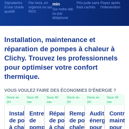
Signataires
Par mois, en
Prix juste sans
Payez après
min
d’une charte
urgence ou sur
frais cachés
l'intervention
Sur notre site
qualité
RDV
ou par
téléphone
Installation, maintenance et
réparation de pompes à chaleur à
Clichy. Trouvez les professionnels
pour optimiser votre confort
thermique.
VOUS VOULEZ FAIRE DES ÉCONOMIES D'ÉNERGIE ?
Devis en
Sous 40
Sous 40
Devis en
Devis en
Sous 40
2H
min
min
2H
2H
min
Installation
Entretien
Réparation
Remplacement
Audit
Contra
de pompe
de
de pompe
de pompe à
énergétique
mainte
à chaleur
pompe à
à chaleur
chaleur
pour
pour