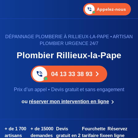
Appelez-nous
DÉPANNAGE PLOMBERIE À RILLIEUX-LA-PAPE • ARTISAN
PLOMBIER URGENCE 24/7
Plombier Rillieux-la-Pape
04 13 33 38 93
Prix d’un appel • Devis gratuit et sans engagement
ou
réserver mon intervention en ligne
+ de 1 700
+ de 15000
Devis
Fourchette
Réservez
artisans
demandes
gratuit en 2
tarifaire fixe
en ligne