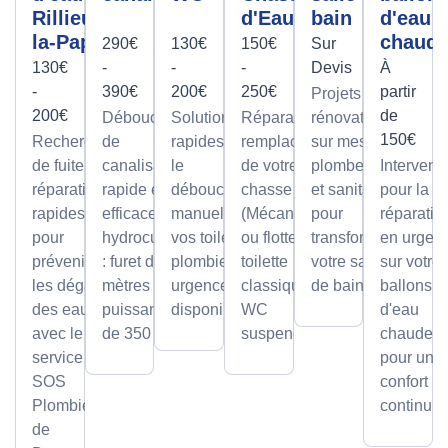
Rillieux-
d'Eau
bain
d'eau
la-Pape
chaud
290€
130€
150€
Sur
130€
-
-
-
Devis
À
-
390€
200€
250€
partir
Projets de
200€
de
Débouchage
Solutions
Réparation et
rénovation
150€
Recherche
de
rapides pour
remplacement
sur mesure
de fuite et
canalisation
le
de votre
plomberie
Intervent
réparation
rapide et
débouchage
chasse d'eau
et sanitaire
pour la
rapides
efficace par
manuel de
(Mécanisme
pour
réparatio
pour
hydrocurage
vos toilettes,
ou flotteur) sur
transformer
en urgen
prévenir
: furet de 100
plombier en
toilette
votre salle
sur votre
les dégâts
mètres et
urgence
classique ou
de bain.
ballons
des eaux
puissance
disponible.
WC
d'eau
avec le
de 350 bars.
suspendu.
chaude,
service
pour un
SOS
confort
Plombier
continu.
de