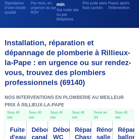
Signataires
Par mois, en
Prix juste sans
Payez après
min
d’une charte
urgence ou sur
frais cachés
l'intervention
Sur notre site
qualité
RDV
ou par
téléphone
Installation, réparation et
dépannage de plomberie à Rillieux-
la-Pape : en urgence ou sur rendez-
vous, trouvez des plombiers
professionnels (69140)
NOS INTERVENTIONS EN PLOMBERIE AU MEILLEUR
PRIX À RILLIEUX-LA-PAPE
Sous 40
Sous 40
Sous 40
Sous 40
Devis en
Sous 40
min
min
min
min
2H
min
Fuite
Débouchage
Débouchage
Réparation
Rénovation
Répara
d'eau
canalisation
WC
Chasse
salle de
ballon