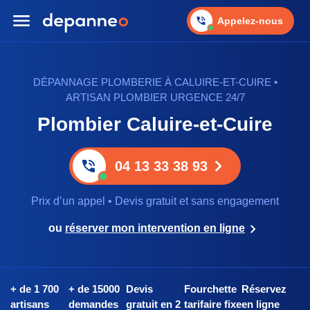
Appelez-nous
DÉPANNAGE PLOMBERIE À CALUIRE-ET-CUIRE •
ARTISAN PLOMBIER URGENCE 24/7
Plombier Caluire-et-Cuire
04 13 33 38 93
Prix d’un appel • Devis gratuit et sans engagement
ou
réserver mon intervention en ligne
+ de 1 700
+ de 15000
Devis
Fourchette
Réservez
artisans
demandes
gratuit en 2
tarifaire fixe
en ligne