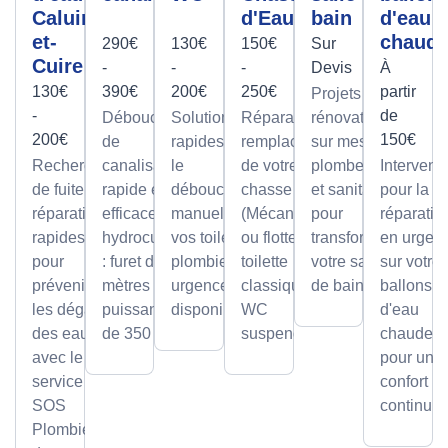
Caluire-
d'Eau
bain
d'eau
et-
chaud
290€
130€
150€
Sur
Cuire
-
-
-
Devis
À
130€
390€
200€
250€
partir
Projets de
-
de
Débouchage
Solutions
Réparation et
rénovation
200€
150€
de
rapides pour
remplacement
sur mesure
Recherche
canalisation
le
de votre
plomberie
Intervent
de fuite et
rapide et
débouchage
chasse d'eau
et sanitaire
pour la
réparation
efficace par
manuel de
(Mécanisme
pour
réparatio
rapides
hydrocurage
vos toilettes,
ou flotteur) sur
transformer
en urgen
pour
: furet de 100
plombier en
toilette
votre salle
sur votre
prévenir
mètres et
urgence
classique ou
de bain.
ballons
les dégâts
puissance
disponible.
WC
d'eau
des eaux
de 350 bars.
suspendu.
chaude,
avec le
pour un
service
confort
SOS
continu.
Plombier