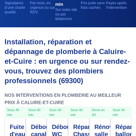
Signataires
Par mois, en
Prix juste sans
Payez après
min
d’une charte
urgence ou sur
frais cachés
l'intervention
Sur notre site
qualité
RDV
ou par
téléphone
Installation, réparation et
dépannage de plomberie à Caluire-
et-Cuire : en urgence ou sur rendez-
vous, trouvez des plombiers
professionnels (69300)
NOS INTERVENTIONS EN PLOMBERIE AU MEILLEUR
PRIX À CALUIRE-ET-CUIRE
Sous 40
Sous 40
Sous 40
Sous 40
Devis en
Sous 40
min
min
min
min
2H
min
Fuite
Débouchage
Débouchage
Réparation
Rénovation
Répara
d'eau
canalisation
WC
Chasse
salle de
ballon