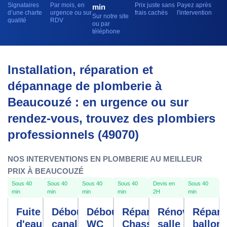
Signataires
Par mois, en
Prix juste sans
Payez après
min
d’une charte
urgence ou sur
frais cachés
l'intervention
Sur notre site
qualité
RDV
ou par
téléphone
Installation, réparation et
dépannage de plomberie à
Beaucouzé : en urgence ou sur
rendez-vous, trouvez des plombiers
professionnels (49070)
NOS INTERVENTIONS EN PLOMBERIE AU MEILLEUR
PRIX À BEAUCOUZÉ
Sous 40
Sous 40
Sous 40
Sous 40
Devis en
Sous 40
min
min
min
min
2H
min
Fuite
Débouchage
Débouchage
Réparation
Rénovation
Répara
d'eau
canalisation
WC
Chasse
salle de
ballon