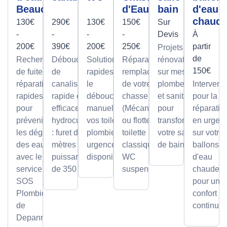
Beaucouzé
d'Eau
bain
d'eau
chaud
130€
290€
130€
150€
Sur
-
-
-
-
Devis
À
200€
390€
200€
250€
partir
Projets de
de
Recherche
Débouchage
Solutions
Réparation et
rénovation
150€
de fuite et
de
rapides pour
remplacement
sur mesure
réparation
canalisation
le
de votre
plomberie
Intervent
rapides
rapide et
débouchage
chasse d'eau
et sanitaire
pour la
pour
efficace par
manuel de
(Mécanisme
pour
réparatio
prévenir
hydrocurage
vos toilettes,
ou flotteur) sur
transformer
en urgen
les dégâts
: furet de 100
plombier en
toilette
votre salle
sur votre
des eaux
mètres et
urgence
classique ou
de bain.
ballons
avec le
puissance
disponible.
WC
d'eau
service
de 350 bars.
suspendu.
chaude,
SOS
pour un
Plombier
confort
de
continu.
Depanneo