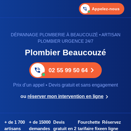
Appelez-nous
DÉPANNAGE PLOMBERIE À BEAUCOUZÉ • ARTISAN
PLOMBIER URGENCE 24/7
Plombier Beaucouzé
02 55 99 50 64
Prix d’un appel • Devis gratuit et sans engagement
ou
réserver mon intervention en ligne
+ de 1 700
+ de 15000
Devis
Fourchette
Réservez
artisans
demandes
gratuit en 2
tarifaire fixe
en ligne