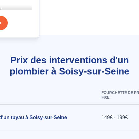
Van
450)
en PVC bleu
d'eau
Prix des interventions d'un
plombier à Soisy-sur-Seine
erie à
FOURCHETTE DE PR
FIXE
 d'un tuyau à Soisy-sur-Seine
149€ - 199€