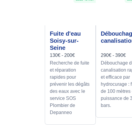
Fuite d'eau
Déboucha
Soisy-sur-
canalisati
Seine
130€ - 200€
290€ - 390€
Recherche de fuite
Débouchage d
et réparation
canalisation r
rapides pour
et efficace par
prévenir les dégâts
hydrocurage : f
des eaux avec le
de 100 mètres 
service SOS
puissance de 
Plombier de
bars.
Depanneo