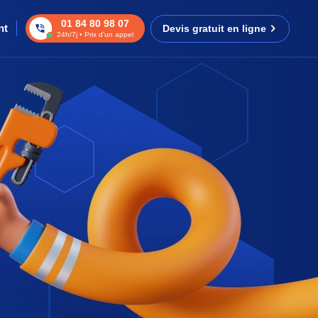
01 84 80 98 07
nt
Devis gratuit en ligne
24h/7j • Prix d’un appel