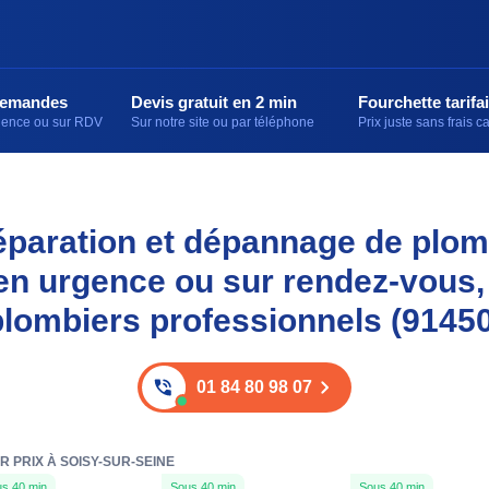
demandes
Devis gratuit en 2 min
Fourchette tarifai
rgence ou sur RDV
Sur notre site ou par téléphone
Prix juste sans frais 
 réparation et dépannage de plom
 en urgence ou sur rendez-vous,
plombiers professionnels (91450
01 84 80 98 07
 PRIX À SOISY-SUR-SEINE
s 40 min
Sous 40 min
Sous 40 min