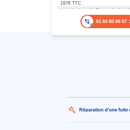
187€ TTC
aux alentours de Square Ludwig 
Beethoven à Soisy-sur-Seine (91
01 84 80 98 07
le 06/08/2026 à 21:38
Réparation de fuite sur tuyau 
et remplacement de carrelage
endommagé suite à infiltration 
142€ TTC
aux alentours de Allée de l’Orang
Soisy-sur-Seine (91450)
le 03/08/2026 à 18:50
Réparation d'une fuite