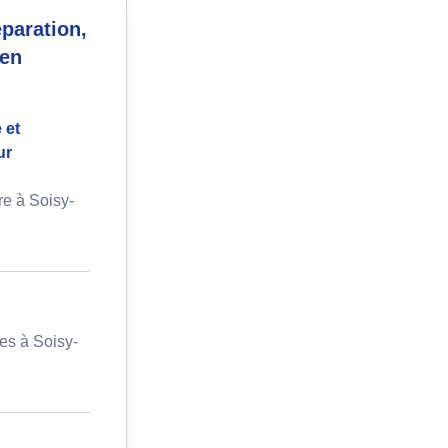
paration,
 en
 et
ur
e à Soisy-
es à Soisy-