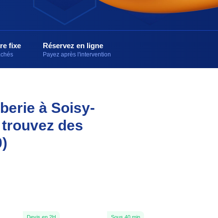
re fixe
Réservez en ligne
cachés
Payez après l'intervention
berie à Soisy-
 trouvez des
)
Devis en 2H
Sous 40 min