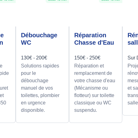
ge
Débouchage
Réparation
Rén
on
WC
Chasse d'Eau
sal
130€ - 200€
150€ - 250€
Sur 
e
Solutions rapides
Réparation et
Proj
apide
pour le
remplacement de
réno
débouchage
votre chasse d'eau
mesu
uret
manuel de vos
(Mécanisme ou
et sa
et
toilettes, plombier
flotteur) sur toilette
tran
350
en urgence
classique ou WC
sall
disponible.
suspendu.