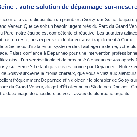
Seine : votre solution de dépannage sur-mesur
neo met à votre disposition un plombier à Soisy-sur-Seine, toujours pr
nd Veneur. Que ce soit un besoin urgent près du Parc du Grand Ven
du Parc, notre équipe est compétente et réactive. Les quartiers adj
t pas en reste; nos experts se déplacent aussi rapidement à Corbeil-E
de la Seine ou d’installer un système de chauffage moderne, votre pl
fficace. Faites confiance à Depanneo pour une intervention profession
tez ainsi d'un service fiable et de proximité à chacun de vos appels.Q
isy-sur-Seine ? Le tarif qui vous est donné par Depanneo ! Notre se
 de Soisy-sur-Seine le moins onéreux, que vous viviez aux alentours
ellent fréquemment Depanneo afin d’obtenir le plombier de Soisy-sur-S
parc du Grand Veneur, du golf d’Étiolles ou du Stade des Donjons. C
 votre dépannage de chaudière ou vos travaux de plomberie urgents.