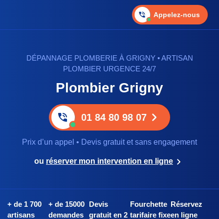
Appelez-nous
DÉPANNAGE PLOMBERIE À GRIGNY • ARTISAN
PLOMBIER URGENCE 24/7
Plombier Grigny
01 84 80 98 07
Prix d’un appel • Devis gratuit et sans engagement
ou
réserver mon intervention en ligne
+ de 1 700
+ de 15000
Devis
Fourchette
Réservez
artisans
demandes
gratuit en 2
tarifaire fixe
en ligne