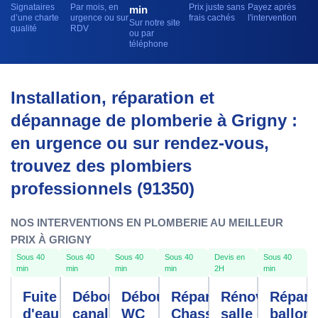
Signataires
Par mois, en
Prix juste sans
Payez après
min
d’une charte
urgence ou sur
frais cachés
l'intervention
Sur notre site
qualité
RDV
ou par
téléphone
Installation, réparation et
dépannage de plomberie à Grigny :
en urgence ou sur rendez-vous,
trouvez des plombiers
professionnels (91350)
NOS INTERVENTIONS EN PLOMBERIE AU MEILLEUR
PRIX À GRIGNY
Sous 40
Sous 40
Sous 40
Sous 40
Devis en
Sous 40
min
min
min
min
2H
min
Fuite
Débouchage
Débouchage
Réparation
Rénovation
Répara
d'eau
canalisation
WC
Chasse
salle de
ballon