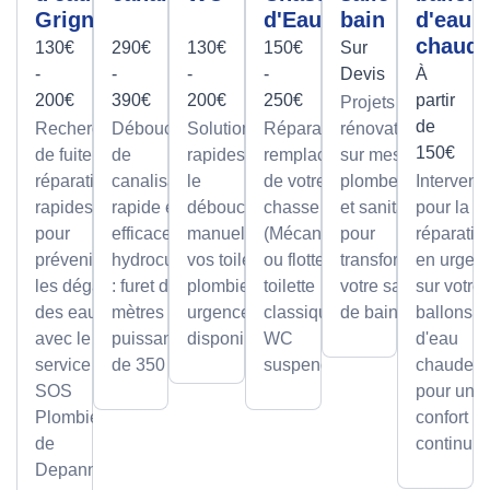
Grigny
d'Eau
bain
d'eau
chaud
130€
290€
130€
150€
Sur
-
-
-
-
Devis
À
200€
390€
200€
250€
partir
Projets de
de
Recherche
Débouchage
Solutions
Réparation et
rénovation
150€
de fuite et
de
rapides pour
remplacement
sur mesure
réparation
canalisation
le
de votre
plomberie
Intervent
rapides
rapide et
débouchage
chasse d'eau
et sanitaire
pour la
pour
efficace par
manuel de
(Mécanisme
pour
réparatio
prévenir
hydrocurage
vos toilettes,
ou flotteur) sur
transformer
en urgen
les dégâts
: furet de 100
plombier en
toilette
votre salle
sur votre
des eaux
mètres et
urgence
classique ou
de bain.
ballons
avec le
puissance
disponible.
WC
d'eau
service
de 350 bars.
suspendu.
chaude,
SOS
pour un
Plombier
confort
de
continu.
Depanneo