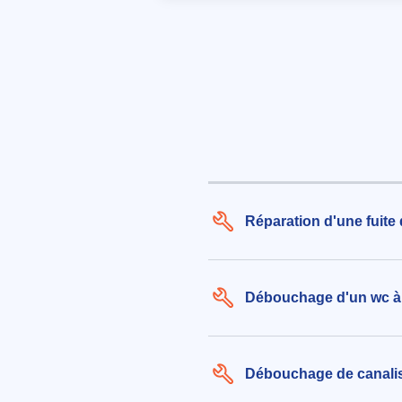
Changer bonde lavabo clic clac
206€ TTC
aux alentours de Rue de Terrefran
(13118)
le 03/08/2026 à 08:42
Réparation d'une fuite 
Débouchage d'un wc à 
Débouchage de canalisa