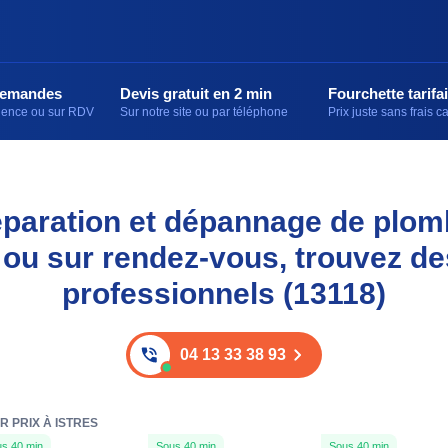
demandes
Devis gratuit en 2 min
Fourchette tarifai
rgence ou sur RDV
Sur notre site ou par téléphone
Prix juste sans frais 
réparation et dépannage de plomb
ou sur rendez-vous, trouvez d
professionnels (13118)
04 13 33 38 93
 PRIX À ISTRES
s 40 min
Sous 40 min
Sous 40 min