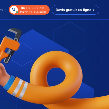
04 13 33 38 93
nt
Devis gratuit en ligne
24h/7j • Prix d’un appel