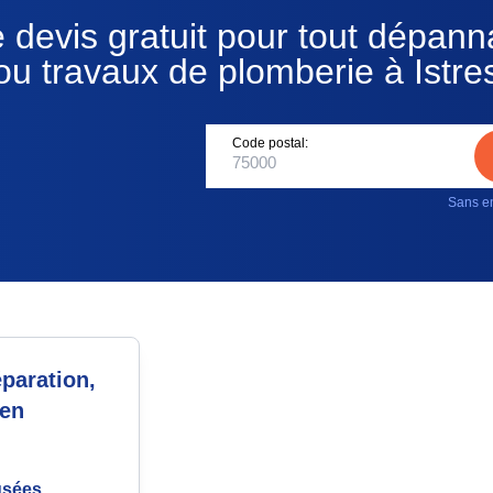
 devis gratuit pour tout dépan
ou travaux de plomberie à Istre
Code postal:
Sans en
paration,
 en
usées