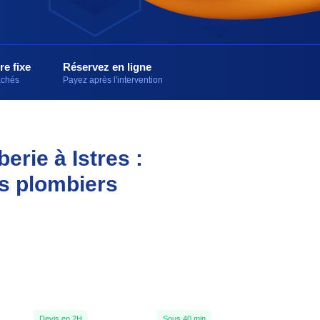
re fixe
Réservez en ligne
cachés
Payez après l'intervention
erie à Istres :
es plombiers
Devis en 2H
Sous 40 min