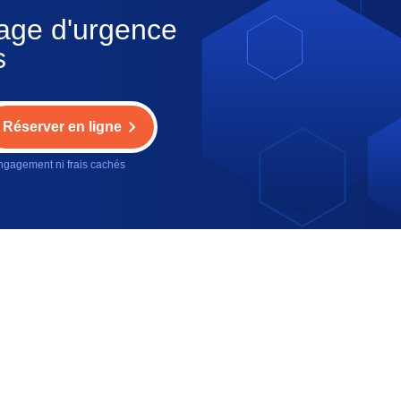
nage d'urgence
s
Réserver en ligne
gagement ni frais cachés