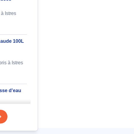
à Istres
chaude 100L
is à Istres
sse d'eau
s à Istres