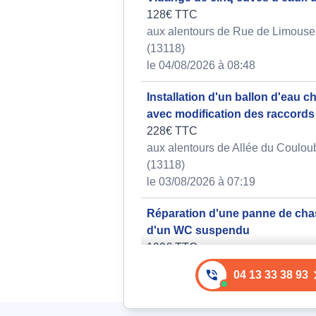
128€ TTC
aux alentours de Rue de Limouse 
(13118)
le 04/08/2026 à 08:48
Installation d'un ballon d'eau 
avec modification des raccords
228€ TTC
aux alentours de Allée du Couloubr
(13118)
le 03/08/2026 à 07:19
Réparation d'une panne de cha
d'un WC suspendu
199€ TTC
aux alentours de Rue des Jujubier
04 13 33 38 93
(13118)
le 04/08/2026 à 13:44