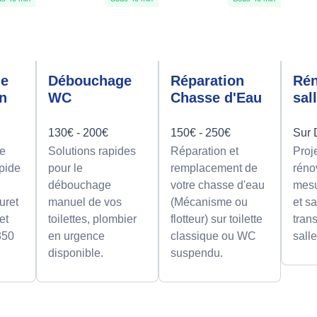
ge
Débouchage
Réparation
Rén
on
WC
Chasse d'Eau
sal
130€ - 200€
150€ - 250€
Sur 
e
Solutions rapides
Réparation et
Proj
apide
pour le
remplacement de
réno
débouchage
votre chasse d'eau
mesu
uret
manuel de vos
(Mécanisme ou
et sa
et
toilettes, plombier
flotteur) sur toilette
tran
350
en urgence
classique ou WC
sall
disponible.
suspendu.