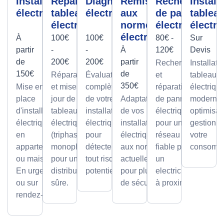
Installation
Réparation
Diagnostic
Remise
Recherche
Install
électrique
tableau
électrique
aux
de panne
tablea
électrique
normes
électrique
électri
électrique
À
100€
100€
80€ -
Sur
partir
-
-
À
120€
Devis
de
200€
200€
partir
Recherche
Installati
150€
de
Réparations
Évaluation
et
tableaux
350€
Mise en
et mises à
complète
réparation
électriqu
place
jour de
de votre
Adaptation
de pannes
modernes
d'installations
tableaux
installation
de vos
électriques
optimisan
électriques
électriques
électrique
installations
pour un
gestion d
en
(triphasé ou
pour
électriques
réseau
votre
appartement
monophasé)
détecter
aux normes
fiable par
consomma
ou maison.
pour une
tout risque
actuelles
un
En urgence
distribution
potentiel.
pour plus
electricien
ou sur
sûre.
de sécurité.
à proximité
rendez-vous