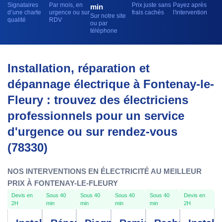
Signataires
Par mois, en
Prix juste sans
Payez après
min
d’une charte
urgence ou sur
frais cachés
l'intervention
Sur notre site
qualité
RDV
ou par
téléphone
Installation, réparation et
dépannage électrique à Fontenay-le-
Fleury : trouvez des électriciens
professionnels pour un service
d'urgence ou sur rendez-vous
(78330)
NOS INTERVENTIONS EN ÉLECTRICITÉ AU MEILLEUR
PRIX À FONTENAY-LE-FLEURY
Devis en
Sous 40
Sous 40
Sous 40
Sous 40
Devis en
2H
min
min
min
min
2H