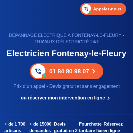
Appelez-nous
DÉPANNAGE ÉLECTRIQUE À FONTENAY-LE-FLEURY •
TRAVAUX D'ÉLECTRICITÉ 24/7
Electricien Fontenay-le-Fleury
01 84 80 98 07
Prix d’un appel • Devis gratuit et sans engagement
ou
réserver mon intervention en ligne
+ de 1 700
+ de 15000
Devis
Fourchette
Réservez
artisans
demandes
gratuit en 2
tarifaire fixe
en ligne