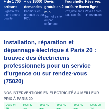
+ de 1 700
+ de 15000
Devis
Fourchette
Réservez
artisans
demandes
gratuit en 2
tarifaire fixe
en ligne
Signataires
Par mois, en
Prix juste sans
Payez après
min
d’une charte
urgence ou sur
frais cachés
l'intervention
Sur notre site
qualité
RDV
ou par
téléphone
Installation, réparation et
dépannage électrique à Paris 20 :
trouvez des électriciens
professionnels pour un service
d'urgence ou sur rendez-vous
(75020)
NOS INTERVENTIONS EN ÉLECTRICITÉ AU MEILLEUR
PRIX À PARIS 20
Devis en
Sous 40
Sous 40
Sous 40
Sous 40
Devis en
2H
min
min
min
min
2H