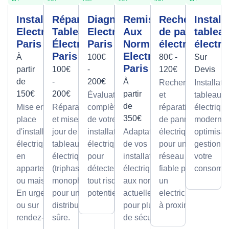
Installation
Réparation
Diagnostic
Remise
Recherche
Install
Electrique
Tableau
Electrique
Aux
de panne
tablea
Paris
Électrique
Paris
Normes
électrique
électri
Paris
Electrique
À
100€
80€ -
Sur
Paris
partir
100€
-
120€
Devis
de
-
200€
À
Recherche
Installati
150€
200€
partir
Évaluation
et
tableaux
de
Mise en
Réparations
complète
réparation
électriqu
350€
place
et mises à
de votre
de pannes
modernes
d'installations
jour de
installation
Adaptation
électriques
optimisan
électriques
tableaux
électrique
de vos
pour un
gestion d
en
électriques
pour
installations
réseau
votre
appartement
(triphasé ou
détecter
électriques
fiable par
consomma
ou maison.
monophasé)
tout risque
aux normes
un
En urgence
pour une
potentiel.
actuelles
electricien
ou sur
distribution
pour plus
à proximité
rendez-vous
sûre.
de sécurité.