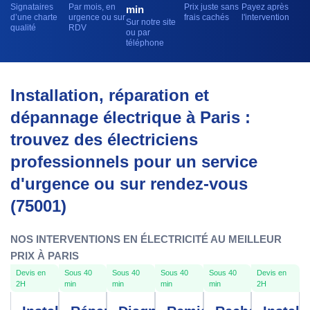
Signataires
Par mois, en
Prix juste sans
Payez après
min
d’une charte
urgence ou sur
frais cachés
l'intervention
Sur notre site
qualité
RDV
ou par
téléphone
Installation, réparation et
dépannage électrique à Paris :
trouvez des électriciens
professionnels pour un service
d'urgence ou sur rendez-vous
(75001)
NOS INTERVENTIONS EN ÉLECTRICITÉ AU MEILLEUR
PRIX À PARIS
Devis en
Sous 40
Sous 40
Sous 40
Sous 40
Devis en
2H
min
min
min
min
2H