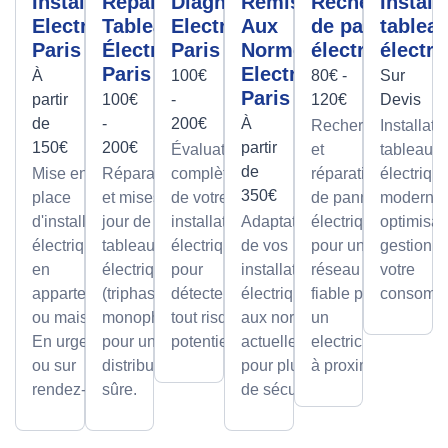
Installation
Réparation
Diagnostic
Remise
Recherche
Install
Electrique
Tableau
Electrique
Aux
de panne
tablea
Paris
Électrique
Paris
Normes
électrique
électri
Paris
Electrique
À
100€
80€ -
Sur
Paris
partir
100€
-
120€
Devis
de
-
200€
À
Recherche
Installati
150€
200€
partir
Évaluation
et
tableaux
de
Mise en
Réparations
complète
réparation
électriqu
350€
place
et mises à
de votre
de pannes
modernes
d'installations
jour de
installation
Adaptation
électriques
optimisan
électriques
tableaux
électrique
de vos
pour un
gestion d
en
électriques
pour
installations
réseau
votre
appartement
(triphasé ou
détecter
électriques
fiable par
consomma
ou maison.
monophasé)
tout risque
aux normes
un
En urgence
pour une
potentiel.
actuelles
electricien
ou sur
distribution
pour plus
à proximité
rendez-vous
sûre.
de sécurité.