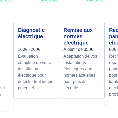
Diagnostic
Remise aux
Rec
électrique
normes
pa
électrique
éle
100€ - 200€
À partir de 350€
80€ 
Évaluation
Adaptation de vos
Rech
e
complète de votre
installations
répa
installation
électriques aux
pann
électrique pour
normes actuelles
pour
détecter tout risque
pour plus de
fiab
our
potentiel.
sécurité.
elect
n
prox