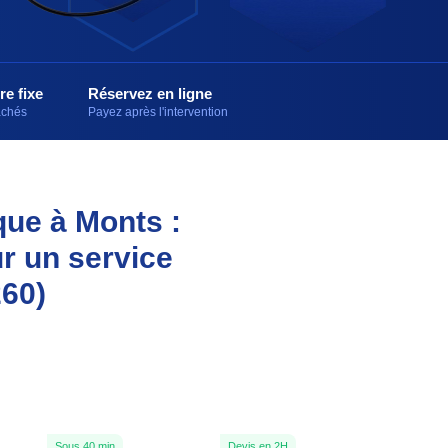
re fixe
Réservez en ligne
cachés
Payez après l'intervention
que à Monts :
r un service
260)
Sous 40 min
Devis en 2H