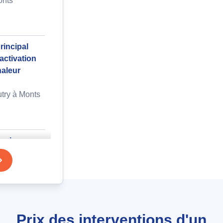
onts
rincipal
activation
haleur
try à Monts
lassique
erie à
Prix des interventions d'un
s de