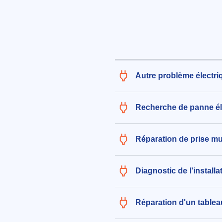
fenêtres, dimensions 1.30m x 1
126€ TTC
aux alentours de Passage de Be
Monts (37260)
le 07/08/2026 à 09:31
Autre problème électri
Réparation du câble d'alimentat
réajustement du système de por
électrique suite à un déplaceme
Recherche de panne él
arrachement causés par un véh
165€ TTC
Réparation de prise mu
aux alentours de Les Chaletieres 
sur-Indre (37260)
le 07/08/2026 à 07:35
Diagnostic de l'install
Réparation d'un tablea