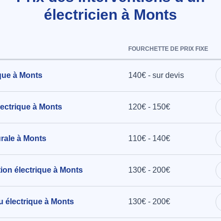
électricien à Monts
.10m
aumer à
FOURCHETTE DE PRIX FIXE
que à Monts
140€ - sur devis
ion et
tail
nt et
ectrique à Monts
120€ - 150€
icule
rale à Monts
110€ - 140€
à Artannes-
ation électrique à Monts
130€ - 200€
u électrique à Monts
130€ - 200€