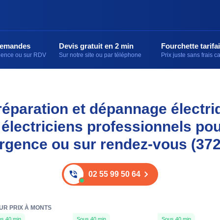
demandes
Devis gratuit en 2 min
Fourchette tarifai
rgence ou sur RDV
Sur notre site ou par téléphone
Prix juste sans frais 
, réparation et dépannage électri
 électriciens professionnels pou
rgence ou sur rendez-vous (37
02 55 99 50 64
UR PRIX À MONTS
s 40 min
Sous 40 min
Sous 40 min