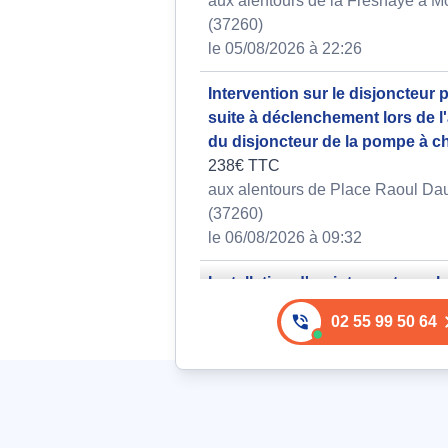
aux alentours de la Fresnaye à M
(37260)
le 05/08/2026 à 22:26
Intervention sur le disjoncteur p
suite à déclenchement lors de l'
du disjoncteur de la pompe à c
238€ TTC
aux alentours de Place Raoul Dau
(37260)
le 06/08/2026 à 09:32
Installation d'un interrupteur c
mural
02 55 99 50 64
120€ TTC
aux alentours de Rue de la Gavell
Monts (37260)
le 07/08/2026 à 17:18
Remplacement de deux moteur