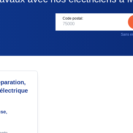
Code postal:
Sans en
paration,
électrique
use,