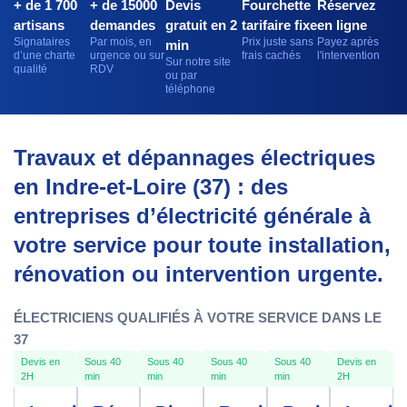
+ de 1 700
+ de 15000
Devis
Fourchette
Réservez
artisans
demandes
gratuit en 2
tarifaire fixe
en ligne
Signataires
Par mois, en
Prix juste sans
Payez après
min
d’une charte
urgence ou sur
frais cachés
l'intervention
Sur notre site
qualité
RDV
ou par
téléphone
Travaux et dépannages électriques
en Indre-et-Loire (37) : des
entreprises d’électricité générale à
votre service pour toute installation,
rénovation ou intervention urgente.
ÉLECTRICIENS QUALIFIÉS À VOTRE SERVICE DANS LE
37
Devis en
Sous 40
Sous 40
Sous 40
Sous 40
Devis en
2H
min
min
min
min
2H