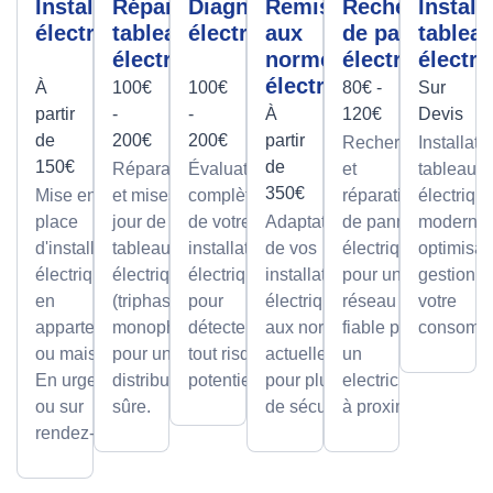
Installation
Réparation
Diagnostic
Remise
Recherche
Install
électrique
tableau
électrique
aux
de panne
tablea
électrique
normes
électrique
électri
électrique
À
100€
100€
80€ -
Sur
partir
-
-
À
120€
Devis
de
200€
200€
partir
Recherche
Installati
150€
de
Réparations
Évaluation
et
tableaux
350€
Mise en
et mises à
complète
réparation
électriqu
place
jour de
de votre
Adaptation
de pannes
modernes
d'installations
tableaux
installation
de vos
électriques
optimisan
électriques
électriques
électrique
installations
pour un
gestion d
en
(triphasé ou
pour
électriques
réseau
votre
appartement
monophasé)
détecter
aux normes
fiable par
consomma
ou maison.
pour une
tout risque
actuelles
un
En urgence
distribution
potentiel.
pour plus
electricien
ou sur
sûre.
de sécurité.
à proximité
rendez-vous