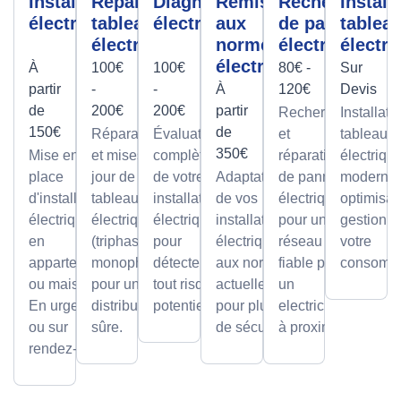
Installation
Réparation
Diagnostic
Remise
Recherche
Install
électrique
tableau
électrique
aux
de panne
tablea
électrique
normes
électrique
électri
électrique
À
100€
100€
80€ -
Sur
partir
-
-
À
120€
Devis
de
200€
200€
partir
Recherche
Installati
150€
de
Réparations
Évaluation
et
tableaux
350€
Mise en
et mises à
complète
réparation
électriqu
place
jour de
de votre
Adaptation
de pannes
modernes
d'installations
tableaux
installation
de vos
électriques
optimisan
électriques
électriques
électrique
installations
pour un
gestion d
en
(triphasé ou
pour
électriques
réseau
votre
appartement
monophasé)
détecter
aux normes
fiable par
consomma
ou maison.
pour une
tout risque
actuelles
un
En urgence
distribution
potentiel.
pour plus
electricien
ou sur
sûre.
de sécurité.
à proximité
rendez-vous