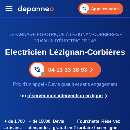
Appelez-nous
DÉPANNAGE ÉLECTRIQUE À LÉZIGNAN-CORBIÈRES •
TRAVAUX D'ÉLECTRICITÉ 24/7
Electricien Lézignan-Corbières
04 13 33 38 93
Prix d’un appel • Devis gratuit et sans engagement
ou
réserver mon intervention en ligne
+ de 1 700
+ de 15000
Devis
Fourchette
Réservez
artisans
demandes
gratuit en 2
tarifaire fixe
en ligne