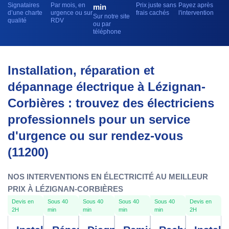
Signataires
Par mois, en
Prix juste sans
Payez après
min
d’une charte
urgence ou sur
frais cachés
l'intervention
Sur notre site
qualité
RDV
ou par
téléphone
Installation, réparation et
dépannage électrique à Lézignan-
Corbières : trouvez des électriciens
professionnels pour un service
d'urgence ou sur rendez-vous
(11200)
NOS INTERVENTIONS EN ÉLECTRICITÉ AU MEILLEUR
PRIX À LÉZIGNAN-CORBIÈRES
Devis en
Sous 40
Sous 40
Sous 40
Sous 40
Devis en
2H
min
min
min
min
2H