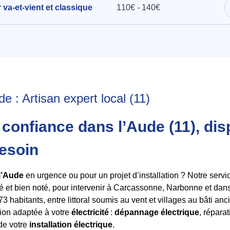
r va-et-vient et classique
110€ - 140€
de : Artisan expert local (11)
 confiance dans l’Aude (11), di
esoin
 l’Aude
en urgence ou pour un projet d’installation ? Notre serv
fié et bien noté, pour intervenir à Carcassonne, Narbonne et dan
773 habitants, entre littoral soumis au vent et villages au bâti a
tion adaptée à votre
électricité
:
dépannage électrique
, répara
de votre
installation électrique
.