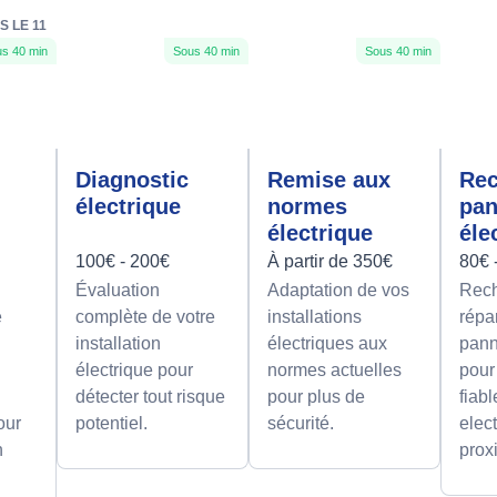
S LE 11
s 40 min
Sous 40 min
Sous 40 min
Diagnostic
Remise aux
Rec
électrique
normes
pa
électrique
éle
100€ - 200€
À partir de 350€
80€ 
Évaluation
Adaptation de vos
Rech
e
complète de votre
installations
répa
installation
électriques aux
pann
électrique pour
normes actuelles
pour
détecter tout risque
pour plus de
fiab
our
potentiel.
sécurité.
elect
n
prox