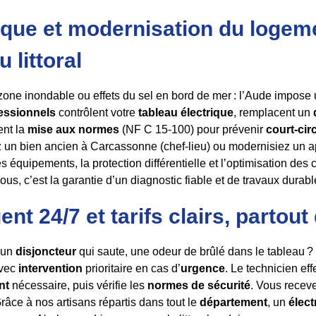
rique et modernisation du logem
 littoral
zone inondable ou effets du sel en bord de mer : l’Aude impose un
essionnels
contrôlent votre
tableau électrique
, remplacent un
ent la
mise aux normes
(NF C 15‑100) pour prévenir
court-circ
z un bien ancien à Carcassonne (chef‑lieu) ou modernisiez un 
les équipements, la protection différentielle et l’optimisation d
us, c’est la garantie d’un diagnostic fiable et de travaux durabl
t 24/7 et tarifs clairs, partout
, un
disjoncteur
qui saute, une odeur de brûlé dans le tableau ?
avec
intervention
prioritaire en cas d’
urgence
. Le technicien ef
nt
nécessaire, puis vérifie les
normes de sécurité
. Vous recev
râce à nos artisans répartis dans tout le
département
, un
élect