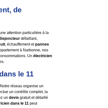
ent, de
e attention particulière à la
disjoncteur
défaillant,
uit
, échauffement et
pannes
appartement à Narbonne, nos
es consommations. Un
électricien
es.
 dans le 11
 Notre réseau organise un
fectue un contrôle complet, la
ez un
devis
gratuit et détaillé
ricien dans le 11
peut