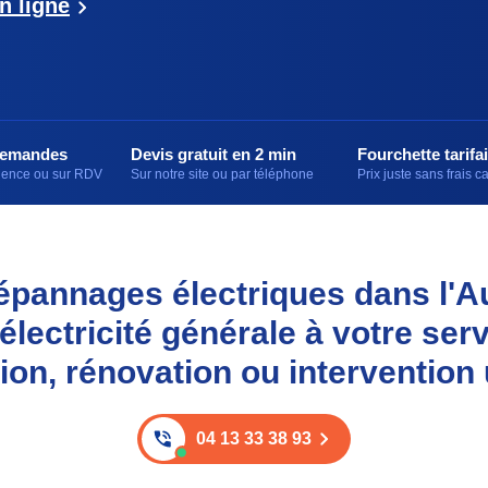
n ligne
demandes
Devis gratuit en 2 min
Fourchette tarifai
rgence ou sur RDV
Sur notre site ou par téléphone
Prix juste sans frais 
épannages électriques dans l'Au
électricité générale à votre ser
tion, rénovation ou intervention
04 13 33 38 93