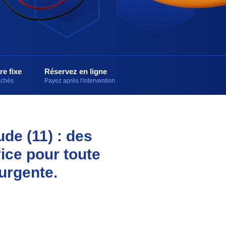
re fixe
Réservez en ligne
cachés
Payez après l'intervention
de (11) : des
vice pour toute
 urgente.