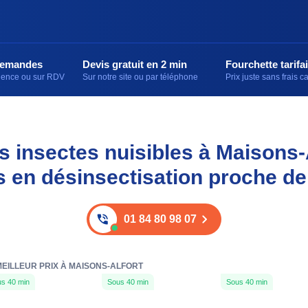
demandes
Devis gratuit en 2 min
Fourchette tarifai
rgence ou sur RDV
Sur notre site ou par téléphone
Prix juste sans frais 
s insectes nuisibles à Maisons-
s en désinsectisation proche de
01 84 80 98 07
MEILLEUR PRIX À MAISONS-ALFORT
s 40 min
Sous 40 min
Sous 40 min