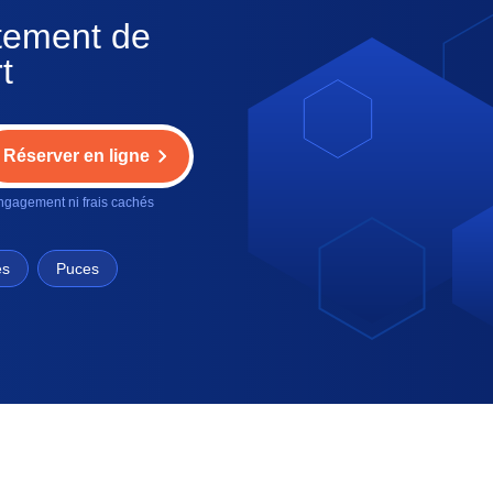
itement de
t
Réserver en ligne
gagement ni frais cachés
es
Puces