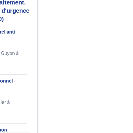
aitement,
n d'urgence
0)
el anti
s Guyon à
ionnel
ier à
son