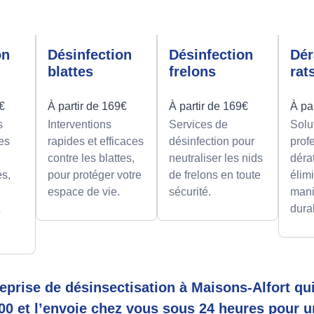
on
Désinfection
Désinfection
Dér
blattes
frelons
rat
9€
À partir de 169€
À partir de 169€
À pa
s
Interventions
Services de
Solu
es
rapides et efficaces
désinfection pour
prof
contre les blattes,
neutraliser les nids
déra
es,
pour protéger votre
de frelons en toute
élimi
espace de vie.
sécurité.
mani
t
dura
prise de désinsectisation à Maisons-Alfort qui
00 et l’envoie chez vous sous 24 heures pour u