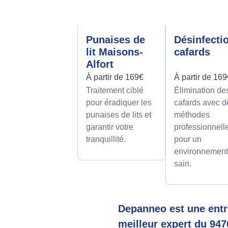
Punaises de
Désinfecti
lit Maisons-
cafards
Alfort
À partir de 169€
À partir de 16
Traitement ciblé
Élimination de
pour éradiquer les
cafards avec d
punaises de lits et
méthodes
garantir votre
professionnell
tranquillité.
pour un
environnemen
sain.
Depanneo est une entre
meilleur expert du 947