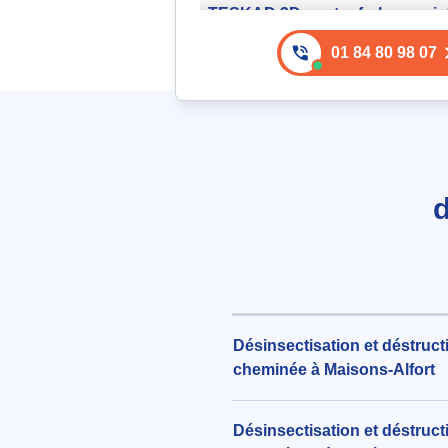
TESKAD 3D contre frelons asia
260€ TTC
01 84 80 98 07
aux alentours de Rue Suchet à M
Alfort (94700)
le 06/08/2026 à 07:46
Remplacement de bouteille d'ai
comprimé 3 bars pour pistolet 
d
365€ TTC
aux alentours de Rue Edmond No
Maisons-Alfort (94700)
le 07/08/2026 à 20:19
Désinsectisation et déstruc
cheminée à Maisons-Alfort
Désinsectisation et déstruct