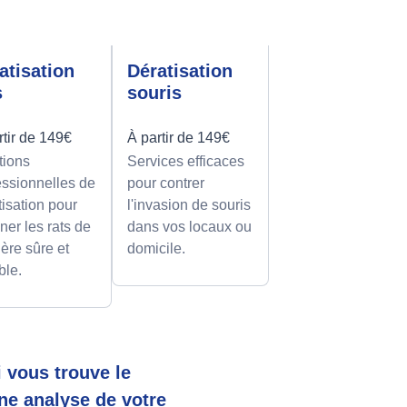
atisation
Dératisation
s
souris
rtir de 149€
À partir de 149€
tions
Services efficaces
essionnelles de
pour contrer
tisation pour
l'invasion de souris
ner les rats de
dans vos locaux ou
ère sûre et
domicile.
ble.
 vous trouve le
ne analyse de votre