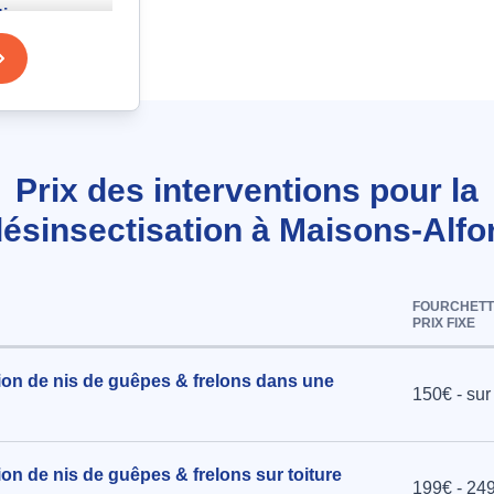
tiques
aisons-
r
Prix des interventions pour la
PILP
ésinsectisation à Maisons-Alfo
card à
FOURCHETT
PRIX FIXE
tion de nis de guêpes & frelons dans une
150€ - sur
ion de nis de guêpes & frelons sur toiture
199€ - 24