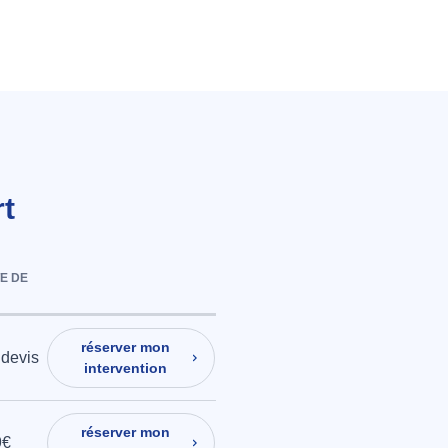
rt
E DE
réserver mon
 devis
intervention
réserver mon
9€