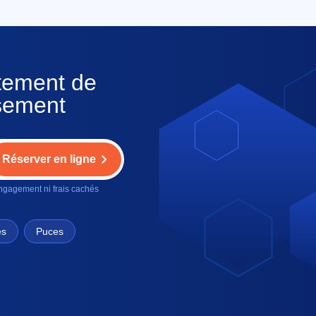
itement de
ssement
Réserver en ligne
gagement ni frais cachés
es
Puces