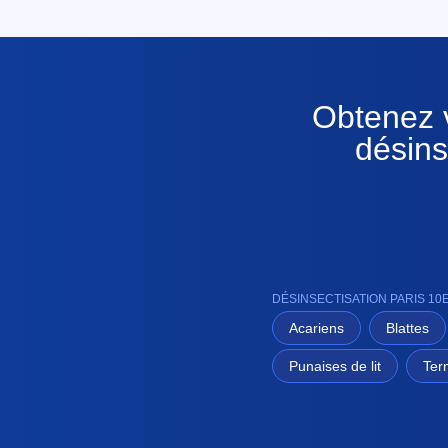
Obtenez v
désins
DÉSINSECTISATION PARIS 1
Acariens
Blattes
Punaises de lit
Ter