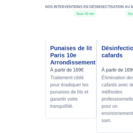
NOS INTERVENTIONS EN DÉSINSECTISATION AU 
Sous 40 min
Sou
Punaises de lit
Désinfecti
Paris 10e
cafards
Arrondissement
À partir de 169€
À partir de 16
Traitement ciblé
Élimination de
pour éradiquer les
cafards avec d
punaises de lits et
méthodes
garantir votre
professionnell
tranquillité.
pour un
environnemen
sain.