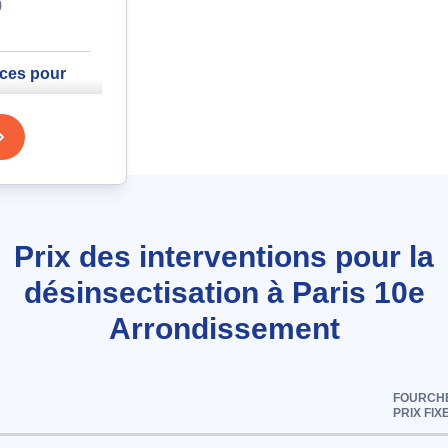
)
aces pour
ie Moinon à
)
fumigène
Prix des interventions pour la
désinsectisation à Paris 10e
ris 10e
Arrondissement
FOURCHE
- 120m2
PRIX FIX