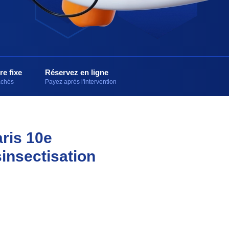
re fixe
Réservez en ligne
cachés
Payez après l'intervention
aris 10e
insectisation