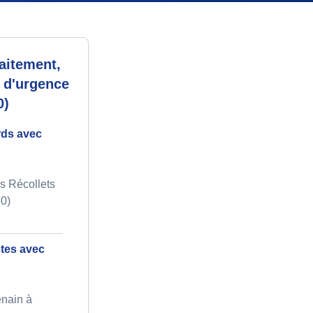
aitement,
n d'urgence
0)
rds avec
s Récollets
0)
ctes avec
enain à