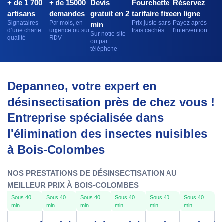
+ de 1 700
+ de 15000
Devis
Fourchette
Réservez
artisans
demandes
gratuit en 2
tarifaire fixe
en ligne
Signataires
Par mois, en
Prix juste sans
Payez après
min
d’une charte
urgence ou sur
frais cachés
l'intervention
Sur notre site
qualité
RDV
ou par
téléphone
Depanneo, votre expert en
désinsectisation près de chez vous !
Entreprise spécialisée dans
l'élimination des insectes nuisibles
à Bois-Colombes
NOS PRESTATIONS DE DÉSINSECTISATION AU
MEILLEUR PRIX À BOIS-COLOMBES
Sous 40
Sous 40
Sous 40
Sous 40
Sous 40
Sous 40
min
min
min
min
min
min