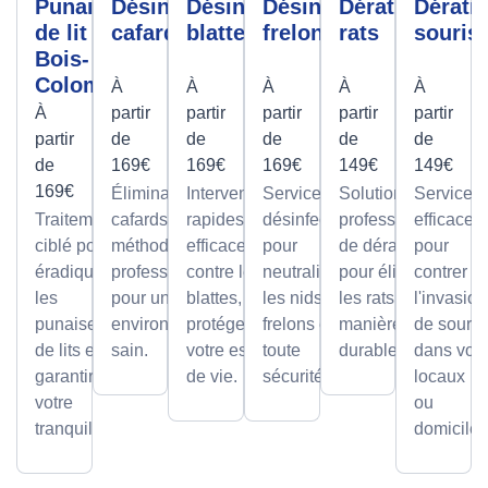
Punaises
Désinfection
Désinfection
Désinfection
Dératisation
Dérati
de lit
cafards
blattes
frelons
rats
souris
Bois-
Colombes
À
À
À
À
À
À
partir
partir
partir
partir
partir
partir
de
de
de
de
de
de
169€
169€
169€
149€
149€
169€
Élimination des
Interventions
Services de
Solutions
Services
Traitement
cafards avec des
rapides et
désinfection
professionnelles
efficaces
ciblé pour
méthodes
efficaces
pour
de dératisation
pour
éradiquer
professionnelles,
contre les
neutraliser
pour éliminer
contrer
les
pour un
blattes, pour
les nids de
les rats de
l'invasion
punaises
environnement
protéger
frelons en
manière sûre et
de souris
de lits et
sain.
votre espace
toute
durable.
dans vos
garantir
de vie.
sécurité.
locaux
votre
ou
tranquillité.
domicile.