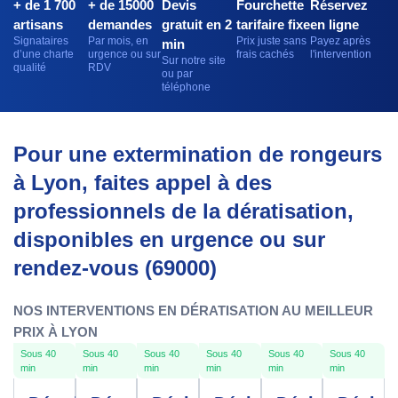
+ de 1 700
+ de 15000
Devis
Fourchette
Réservez
artisans
demandes
gratuit en 2
tarifaire fixe
en ligne
Signataires
Par mois, en
Prix juste sans
Payez après
min
d’une charte
urgence ou sur
frais cachés
l'intervention
Sur notre site
qualité
RDV
ou par
téléphone
Pour une extermination de rongeurs
à Lyon, faites appel à des
professionnels de la dératisation,
disponibles en urgence ou sur
rendez-vous (69000)
NOS INTERVENTIONS EN DÉRATISATION AU MEILLEUR
PRIX À LYON
Sous 40
Sous 40
Sous 40
Sous 40
Sous 40
Sous 40
min
min
min
min
min
min