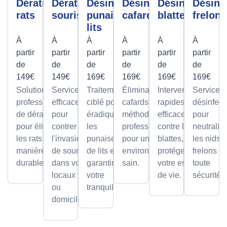
Dératisation
Dératisation
Désinfection
Désinfection
Désinfection
Désinf
rats
souris
punaises de
cafards
blattes
frelons
lits
À
À
À
À
À
À
partir
partir
partir
partir
partir
partir
de
de
de
de
de
de
149€
149€
169€
169€
169€
169€
Solutions
Services
Traitement
Élimination des
Interventions
Services
professionnelles
efficaces
ciblé pour
cafards avec des
rapides et
désinfect
de dératisation
pour
éradiquer
méthodes
efficaces
pour
pour éliminer
contrer
les
professionnelles,
contre les
neutralis
les rats de
l'invasion
punaises
pour un
blattes, pour
les nids 
manière sûre et
de souris
de lits et
environnement
protéger
frelons e
durable.
dans vos
garantir
sain.
votre espace
toute
locaux
votre
de vie.
sécurité.
ou
tranquillité.
domicile.