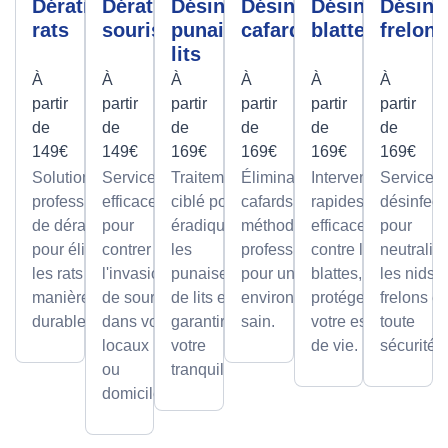
Dératisation
Dératisation
Désinfection
Désinfection
Désinfection
Désinf
rats
souris
punaises de
cafards
blattes
frelons
lits
À
À
À
À
À
À
partir
partir
partir
partir
partir
partir
de
de
de
de
de
de
149€
149€
169€
169€
169€
169€
Solutions
Services
Traitement
Élimination des
Interventions
Services
professionnelles
efficaces
ciblé pour
cafards avec des
rapides et
désinfect
de dératisation
pour
éradiquer
méthodes
efficaces
pour
pour éliminer
contrer
les
professionnelles,
contre les
neutralis
les rats de
l'invasion
punaises
pour un
blattes, pour
les nids 
manière sûre et
de souris
de lits et
environnement
protéger
frelons e
durable.
dans vos
garantir
sain.
votre espace
toute
locaux
votre
de vie.
sécurité.
ou
tranquillité.
domicile.