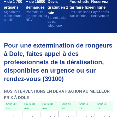
+ de 1 700
+ de 15000
Devis
Fourchette
Réservez
artisans
demandes
gratuit en 2
tarifaire fixe
en ligne
Signataires
Par mois, en
Prix juste sans
Payez après
min
d’une charte
urgence ou sur
frais cachés
l'intervention
Sur notre site
qualité
RDV
ou par
téléphone
Pour une extermination de rongeurs
à Dole, faites appel à des
professionnels de la dératisation,
disponibles en urgence ou sur
rendez-vous (39100)
NOS INTERVENTIONS EN DÉRATISATION AU MEILLEUR
PRIX À DOLE
Sous 40
Sous 40
Sous 40
Sous 40
Sous 40
Sous 40
min
min
min
min
min
min