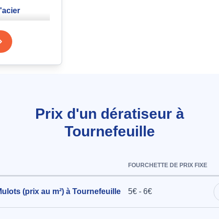
'acier
s à
Souris au
Prix d'un dératiseur à
urnefeuille
Tournefeuille
FOURCHETTE DE PRIX FIXE
aison de
Mulots (prix au m²) à Tournefeuille
5€ - 6€
nières à