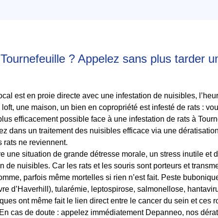
is anti
 Tournefeuille ? Appelez sans plus tarder u
te à
cal est en proie directe avec une infestation de nuisibles, l’heu
 loft, une maison, un bien en copropriété est infesté de rats : v
 plus efficacement possible face à une infestation de rats à Tourne
z dans un traitement des nuisibles efficace via une dératisatio
s rats ne reviennent.
e une situation de grande détresse morale, un stress inutile et 
on de nuisibles. Car les rats et les souris sont porteurs et trans
mme, parfois même mortelles si rien n’est fait. Peste buboniqu
èvre d’Haverhill), tularémie, leptospirose, salmonellose, hantavi
fiques ont même fait le lien direct entre le cancer du sein et ces 
n cas de doute : appelez immédiatement Depanneo, nos dérati