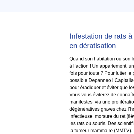
le 05/08/2026 à 14:37
Installation de plaques de glu bo
rats et souris
Infestation de rats à
384€ TTC
aux alentours de Rue René Magrit
en dératisation
Tournefeuille (31170)
le 03/08/2026 à 17:26
Quand son habitation ou son lo
à l’action ! Un appartement, un
fois pour toute ? Pour lutter le
possible Depanneo ! Capitalise
pour éradiquer et éviter que le
Vous vous éviterez de connaîtr
manifestes, via une proliférati
dégénératives graves chez l’ho
infectieuse, morsure du rat (fi
les rats ou souris. Des scienti
la tumeur mammaire (MMTV). E