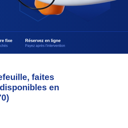
re fixe
Réservez en ligne
cachés
Payez après l'intervention
euille, faites
 disponibles en
70)