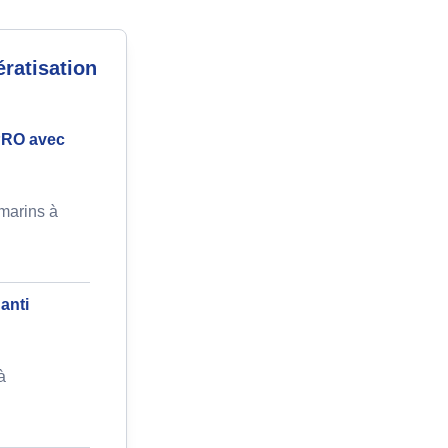
ratisation
 PRO avec
marins à
anti
à