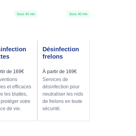
Sous 40 min
Sous 40 min
infection
Désinfection
ttes
frelons
rtir de 169€
À partir de 169€
rventions
Services de
des et efficaces
désinfection pour
e les blattes,
neutraliser les nids
 protéger votre
de frelons en toute
ce de vie.
sécurité.