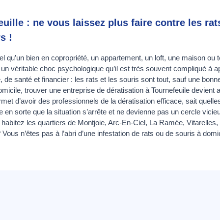
uille : ne vous laissez plus faire contre les rats
s !
l qu’un bien en copropriété, un appartement, un loft, une maison ou to
t un véritable choc psychologique qu’il est très souvent compliqué à a
e santé et financier : les rats et les souris sont tout, sauf une bonn
omicile, trouver une entreprise de dératisation à Tournefeuile devient
met d’avoir des professionnels de la dératisation efficace, sait quell
e en sorte que la situation s’arrête et ne devienne pas un cercle vici
s habitez les quartiers de Montjoie, Arc-En-Ciel, La Ramée, Vitarelle
Vous n’êtes pas à l’abri d’une infestation de rats ou de souris à domici