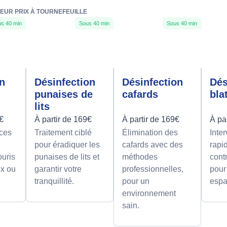
LEUR PRIX À TOURNEFEUILLE
s 40 min
Sous 40 min
Sous 40 min
on
Désinfection
Désinfection
Dés
punaises de
cafards
bla
lits
9€
À partir de 169€
À partir de 169€
À pa
aces
Traitement ciblé
Élimination des
Inte
pour éradiquer les
cafards avec des
rapi
ouris
punaises de lits et
méthodes
contr
ux ou
garantir votre
professionnelles,
pour
tranquillité.
pour un
espa
environnement
sain.