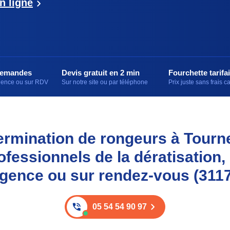
n ligne
demandes
Devis gratuit en 2 min
Fourchette tarifai
rgence ou sur RDV
Sur notre site ou par téléphone
Prix juste sans frais 
rmination de rongeurs à Tournef
ofessionnels de la dératisation,
gence ou sur rendez-vous (311
05 54 54 90 97