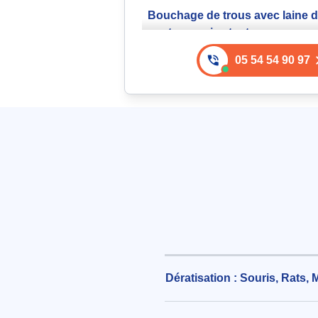
Bouchage de trous avec laine d
contre souris et rats
225€ TTC
05 54 54 90 97
aux alentours de Rue des Roitelet
Tournefeuille (31170)
le 05/08/2026 à 17:26
Intervention Bloc Extrudé Anti 
Difénacoum
193€ TTC
aux alentours de Clos du Cep à To
(31170)
le 04/08/2026 à 17:44
Intervention anti-souris pour m
90m2 à 120m2
Dératisation : Souris, Rats, 
180€ TTC
aux alentours de Chemin des Car
Tournefeuille (31170)