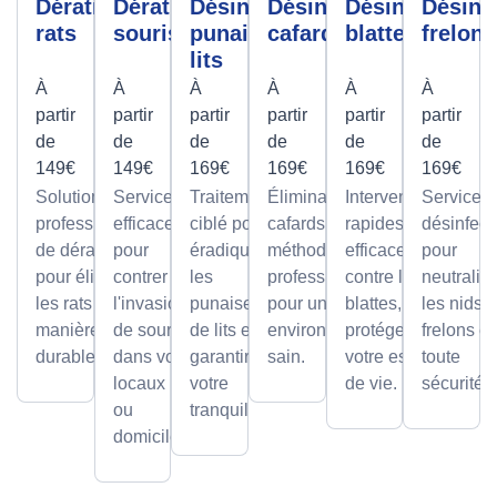
Dératisation
Dératisation
Désinfection
Désinfection
Désinfection
Désinf
rats
souris
punaises de
cafards
blattes
frelons
lits
À
À
À
À
À
À
partir
partir
partir
partir
partir
partir
de
de
de
de
de
de
149€
149€
169€
169€
169€
169€
Solutions
Services
Traitement
Élimination des
Interventions
Services
professionnelles
efficaces
ciblé pour
cafards avec des
rapides et
désinfect
de dératisation
pour
éradiquer
méthodes
efficaces
pour
pour éliminer
contrer
les
professionnelles,
contre les
neutralis
les rats de
l'invasion
punaises
pour un
blattes, pour
les nids 
manière sûre et
de souris
de lits et
environnement
protéger
frelons e
durable.
dans vos
garantir
sain.
votre espace
toute
locaux
votre
de vie.
sécurité.
ou
tranquillité.
domicile.