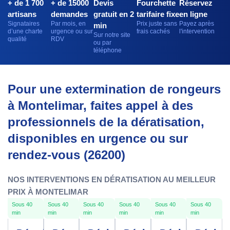
+ de 1 700
+ de 15000
Devis
Fourchette
Réservez
artisans
demandes
gratuit en 2
tarifaire fixe
en ligne
Signataires
Par mois, en
Prix juste sans
Payez après
min
d’une charte
urgence ou sur
frais cachés
l'intervention
Sur notre site
qualité
RDV
ou par
téléphone
Pour une extermination de rongeurs
à Montelimar, faites appel à des
professionnels de la dératisation,
disponibles en urgence ou sur
rendez-vous (26200)
NOS INTERVENTIONS EN DÉRATISATION AU MEILLEUR
PRIX À MONTELIMAR
Sous 40
Sous 40
Sous 40
Sous 40
Sous 40
Sous 40
min
min
min
min
min
min