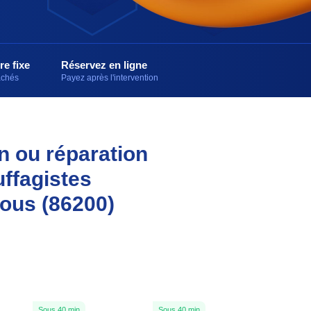
re fixe
Réservez en ligne
cachés
Payez après l'intervention
on ou réparation
ffagistes
vous (86200)
Sous 40 min
Sous 40 min