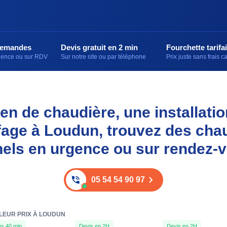
demandes
Devis gratuit en 2 min
Fourchette tarifai
rgence ou sur RDV
Sur notre site ou par téléphone
Prix juste sans frais 
en de chaudière, une installati
fage à Loudun, trouvez des chau
els en urgence ou sur rendez-
05 54 54 90 97
LEUR PRIX À LOUDUN
s 40 min
Devis en 2H
Devis en 2H