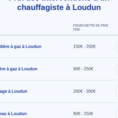
chauffagiste à Loudun
à La
FOURCHETTE DE PRIX
FIXE
au chaude
dynamique
dière à gaz à Loudun
150€ - 350€
à Ceaux-en-
ère à gaz à Loudun
90€ - 250€
fage à Loudun
200€ - 300€
 eau à Loudun
90€ - 250€