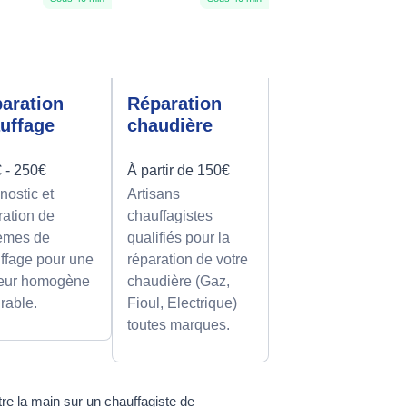
aration
Réparation
uffage
chaudière
 - 250€
À partir de 150€
nostic et
Artisans
ration de
chauffagistes
èmes de
qualifiés pour la
ffage pour une
réparation de votre
eur homogène
chaudière (Gaz,
urable.
Fioul, Electrique)
toutes marques.
tre la main sur un chauffagiste de