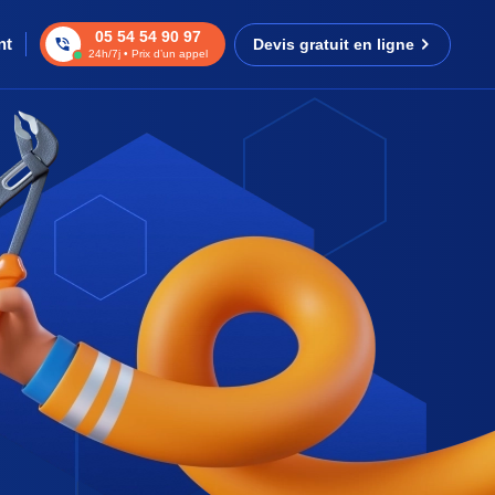
05 54 54 90 97
nt
Devis gratuit en ligne
24h/7j • Prix d’un appel