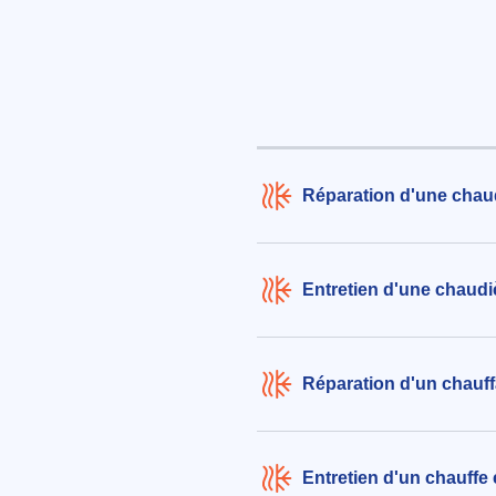
2285€ TTC
aux alentours de Rue des Lizons 
Roche-Rigault (86200)
le 05/08/2026 à 07:41
Remplacement d'un ballon d'e
de 200L par un ballon thermo
Réparation d'une chau
de 100L au niveau grenier
258€ TTC
aux alentours de Lieu Dit Arpoix 
Loudun (86200)
Entretien d'une chaudi
le 06/08/2026 à 07:44
Réparation d'un chauf
Entretien d'un chauffe