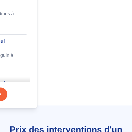
dines à
oul
guin à
 et
 cuivre
à Pouant
Prix des interventions d'un
sol au gaz