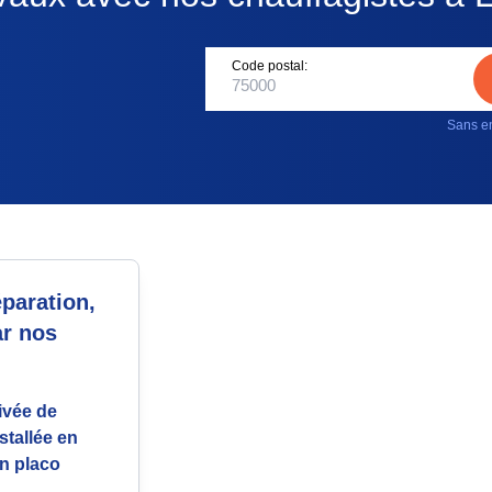
Code postal:
Sans en
paration,
ar nos
ivée de
stallée en
en placo