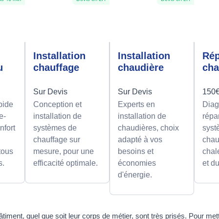
e
Installation
Installation
Rép
u
chauffage
chaudière
cha
Sur Devis
Sur Devis
150€
pide
Conception et
Experts en
Diag
e-
installation de
installation de
répa
nfort
systèmes de
chaudières, choix
syst
chauffage sur
adapté à vos
chau
 tous
mesure, pour une
besoins et
chal
s.
efficacité optimale.
économies
et d
d'énergie.
âtiment, quel que soit leur corps de métier, sont très prisés. Pour met