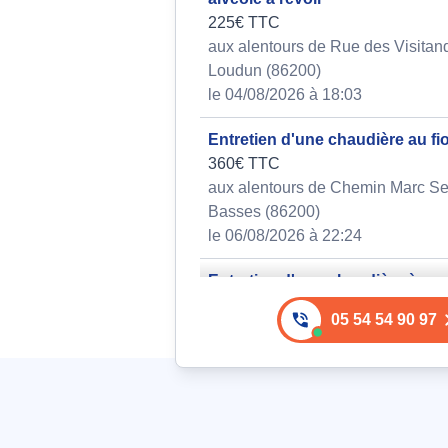
225€ TTC
aux alentours de Rue des Visitan
Loudun (86200)
le 04/08/2026 à 18:03
Entretien d'une chaudière au fi
360€ TTC
aux alentours de Chemin Marc Se
Basses (86200)
le 06/08/2026 à 22:24
Entretien d'une chaudière à gaz
réparation de fuite sur tuyau en
05 54 54 90 97
119€ TTC
aux alentours de Lieu-Dit Vénier 
(86200)
le 07/08/2026 à 10:59
Installation d'une chaudière au 