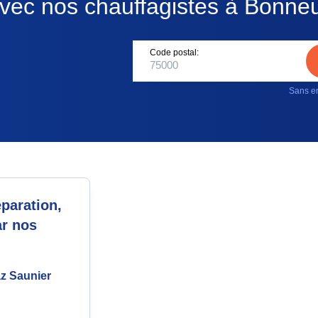
vec nos chauffagistes à Bonne
Code postal:
Sans en
paration,
ar nos
az Saunier