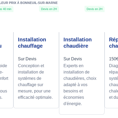
LLEUR PRIX À BONNEUIL-SUR-MARNE
s 40 min
Devis en 2H
Devis en 2H
e
Installation
Installation
Rép
u
chauffage
chaudière
cha
Sur Devis
Sur Devis
150€
pide
Conception et
Experts en
Diag
e-
installation de
installation de
répa
nfort
systèmes de
chaudières, choix
syst
chauffage sur
adapté à vos
chau
 tous
mesure, pour une
besoins et
chal
s.
efficacité optimale.
économies
et d
d'énergie.