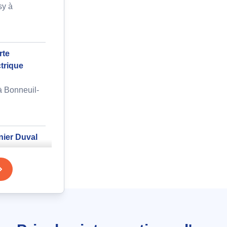
sy à
rte
ctrique
à Bonneuil-
nier Duval
ras à
uffe-bain