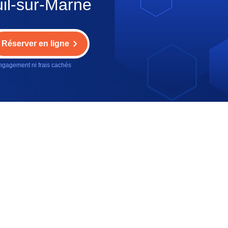
uil-sur-Marne
Réserver en ligne
gagement ni frais cachés