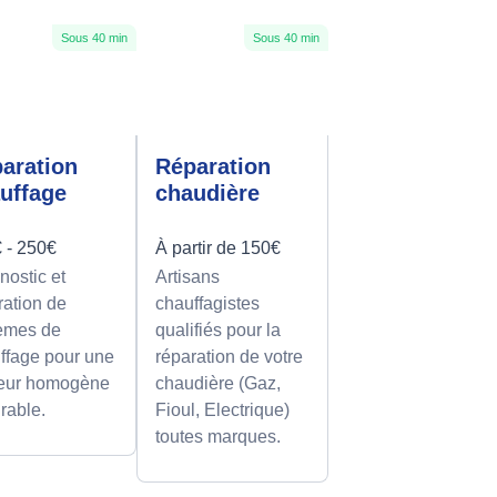
Sous 40 min
Sous 40 min
aration
Réparation
uffage
chaudière
 - 250€
À partir de 150€
nostic et
Artisans
ration de
chauffagistes
èmes de
qualifiés pour la
ffage pour une
réparation de votre
eur homogène
chaudière (Gaz,
urable.
Fioul, Electrique)
toutes marques.