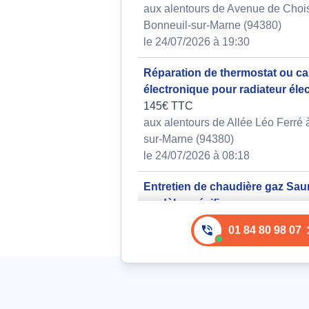
aux alentours de Avenue de Choi
Bonneuil-sur-Marne (94380)
le 24/07/2026 à 19:30
Réparation de thermostat ou ca
électronique pour radiateur éle
145€ TTC
aux alentours de Allée Léo Ferré 
sur-Marne (94380)
le 24/07/2026 à 08:18
Entretien de chaudière gaz Sau
modèle spécifique
181€ TTC
01 84 80 98 07
aux alentours de Chemin du Morb
Bonneuil-sur-Marne (94380)
le 22/07/2026 à 19:23
Réparation de chauffe-eau / cha