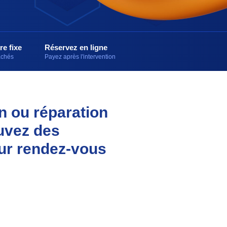
re fixe
Réservez en ligne
cachés
Payez après l'intervention
on ou réparation
uvez des
sur rendez-vous