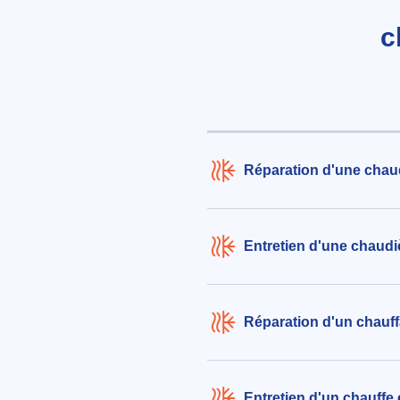
au gaz de marque inconnue
c
228€ TTC
aux alentours de Rue des Longs 
Bonneuil-sur-Marne (94380)
le 23/07/2026 à 19:20
Réparation d'une chau
Entretien d'une chaudi
Réparation d'un chauf
Entretien d'un chauffe