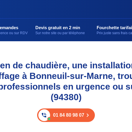
demandes
Devis gratuit en 2 min
Fourchette tarifai
rgence ou sur RDV
Sur notre site ou par téléphone
Prix juste sans frais 
en de chaudière, une installati
ffage à Bonneuil-sur-Marne, tro
professionnels en urgence ou 
(94380)
01 84 80 98 07