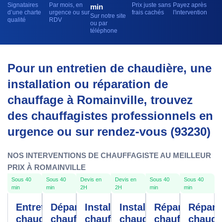
Signataires
Par mois, en
Prix juste sans
Payez après
min
d’une charte
urgence ou sur
frais cachés
l'intervention
Sur notre site
qualité
RDV
ou par
téléphone
Pour un entretien de chaudière, une
installation ou réparation de
chauffage à Romainville, trouvez
des chauffagistes professionnels en
urgence ou sur rendez-vous (93230)
NOS INTERVENTIONS DE CHAUFFAGISTE AU MEILLEUR
PRIX À ROMAINVILLE
Sous 40
Sous 40
Devis en
Devis en
Sous 40
Sous 40
min
min
2H
2H
min
min
Entretien
Dépannage
Installation
Installation
Réparation
Répara
chaudière
chauffe-
chauffage
chaudière
chauffage
chaudi