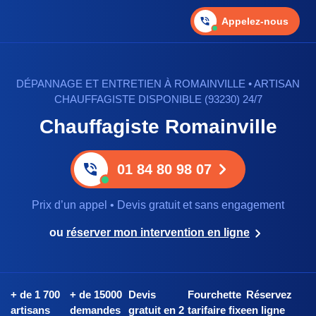
Appelez-nous
DÉPANNAGE ET ENTRETIEN À ROMAINVILLE • ARTISAN
CHAUFFAGISTE DISPONIBLE (93230) 24/7
Chauffagiste Romainville
01 84 80 98 07
Prix d’un appel • Devis gratuit et sans engagement
ou
réserver mon intervention en ligne
+ de 1 700
+ de 15000
Devis
Fourchette
Réservez
artisans
demandes
gratuit en 2
tarifaire fixe
en ligne