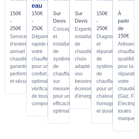
eau
150€
150€
Sur
Sur
150€
À
-
-
Devis
Devis
-
partir
250€
250€
250€
de
Conception
Experts en
150€
Service
Dépannage
et
installation
Diagnostic
d'entretien
rapide de
installation
de
et
Artisans
annuel pour
votre
de
chaudières,
réparation
chauffagi
chaudières,
chauffe-eau
systèmes
choix
de
qualifiés
garantissant
pour un
de
adapté à
systèmes
pour la
performance
confort
chauffage
vos
de
réparatio
et sécurité.
optimal avec
sur
besoins et
chauffage
votre
vérification
mesure,
économies
pour une
chaudièr
de tous les
pour une
d'énergie.
chaleur
(Gaz, Fio
composants.
efficacité
homogène
Electriqu
optimale.
et durable.
toutes
marques.