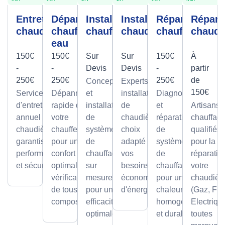
Entretien
Dépannage
Installation
Installation
Réparation
Répara
chaudière
chauffe-
chauffage
chaudière
chauffage
chaudi
eau
150€
150€
Sur
Sur
150€
À
-
-
Devis
Devis
-
partir
250€
250€
250€
de
Conception
Experts en
150€
Service
Dépannage
et
installation
Diagnostic
d'entretien
rapide de
installation
de
et
Artisans
annuel pour
votre
de
chaudières,
réparation
chauffagi
chaudières,
chauffe-eau
systèmes
choix
de
qualifiés
garantissant
pour un
de
adapté à
systèmes
pour la
performance
confort
chauffage
vos
de
réparatio
et sécurité.
optimal avec
sur
besoins et
chauffage
votre
vérification
mesure,
économies
pour une
chaudièr
de tous les
pour une
d'énergie.
chaleur
(Gaz, Fio
composants.
efficacité
homogène
Electriqu
optimale.
et durable.
toutes