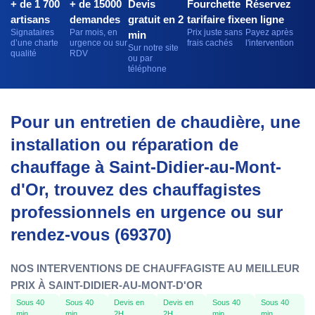
+ de 1 700
+ de 15000
Devis
Fourchette
Réservez
artisans
demandes
gratuit en 2
tarifaire fixe
en ligne
Signataires
Par mois, en
Prix juste sans
Payez après
min
d’une charte
urgence ou sur
frais cachés
l'intervention
Sur notre site
qualité
RDV
ou par
téléphone
Pour un entretien de chaudière, une
installation ou réparation de
chauffage à Saint-Didier-au-Mont-
d'Or, trouvez des chauffagistes
professionnels en urgence ou sur
rendez-vous (69370)
NOS INTERVENTIONS DE CHAUFFAGISTE AU MEILLEUR
PRIX À SAINT-DIDIER-AU-MONT-D'OR
Sous 40
Sous 40
Devis en
Devis en
Sous 40
Sous 40
min
min
2H
2H
min
min