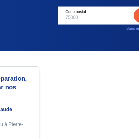
Code postal:
Sans en
paration,
ar nos
chaude
u à Pierre-