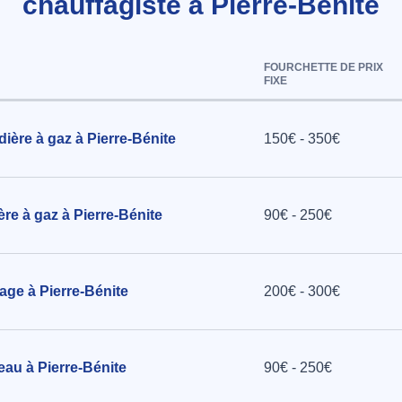
chauffagiste à Pierre-Bénite
es Brassens
FOURCHETTE DE PRIX
FIXE
'eau
ière à gaz à Pierre-Bénite
150€ - 350€
 Pierre-
re à gaz à Pierre-Bénite
90€ - 250€
agnostic
ème de
age à Pierre-Bénite
200€ - 300€
ntré
t-Couturier
eau à Pierre-Bénite
90€ - 250€