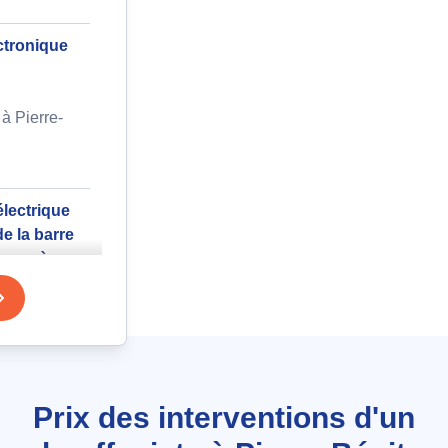
ctronique
à Pierre-
lectrique
e la barre
ur accès
 Niémen à
n d'eau
Prix des interventions d'un
ffe-eau