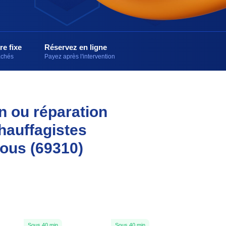
re fixe
Réservez en ligne
cachés
Payez après l'intervention
on ou réparation
hauffagistes
vous (69310)
Sous 40 min
Sous 40 min