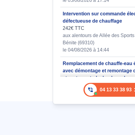
le 05/08/2026 à 17:14
Intervention sur commande éle
défectueuse de chauffage
242€ TTC
aux alentours de Allée des Sports 
Bénite (69310)
le 04/08/2026 à 14:44
Remplacement de chauffe-eau é
avec démontage et remontage d
et porte centrale du placard po
185€ TTC
04 13 33 38 93
aux alentours de Rue Normandie
Pierre-Bénite (69310)
le 06/08/2026 à 18:06
Détermination de l'âge du ballo
chaude suite à relance du chau
243€ TTC