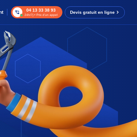
04 13 33 38 93
nt
Devis gratuit en ligne
24h/7j • Prix d’un appel