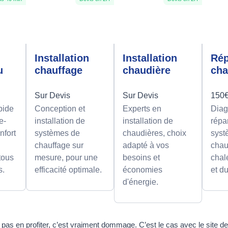
e
Installation
Installation
Rép
u
chauffage
chaudière
cha
Sur Devis
Sur Devis
150€
pide
Conception et
Experts en
Diag
e-
installation de
installation de
répa
nfort
systèmes de
chaudières, choix
syst
chauffage sur
adapté à vos
chau
 tous
mesure, pour une
besoins et
chal
s.
efficacité optimale.
économies
et d
d'énergie.
e pas en profiter, c’est vraiment dommage. C’est le cas avec le site