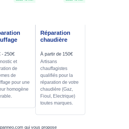
aration
Réparation
uffage
chaudière
 - 250€
À partir de 150€
nostic et
Artisans
ration de
chauffagistes
èmes de
qualifiés pour la
ffage pour une
réparation de votre
eur homogène
chaudière (Gaz,
urable.
Fioul, Electrique)
toutes marques.
 depanneo.com qui vous propose