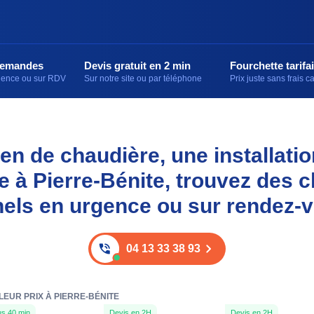
demandes
Devis gratuit en 2 min
Fourchette tarifai
rgence ou sur RDV
Sur notre site ou par téléphone
Prix juste sans frais 
en de chaudière, une installati
e à Pierre-Bénite, trouvez des c
els en urgence ou sur rendez-
04 13 33 38 93
LEUR PRIX À PIERRE-BÉNITE
s 40 min
Devis en 2H
Devis en 2H