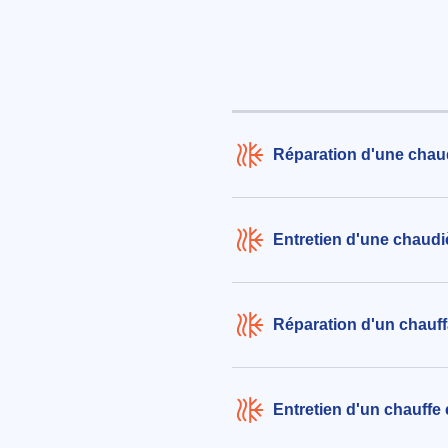
aux alentours de Impasse Georg
à Pierre-Bénite (69310)
le 05/08/2026 à 17:34
Entretien classique de ballon d
chaude
Réparation d'une chaud
208€ TTC
aux alentours de Rue Stalingrad à
Bénite (69310)
le 04/08/2026 à 09:16
Entretien d'une chaudiè
Contrat d'entretien annuel et di
de dysfonctionnement du syst
Réparation d'un chauff
chauffage précédemment renco
138€ TTC
aux alentours de Rue Paul Vaillan
à Pierre-Bénite (69310)
Entretien d'un chauffe 
le 04/08/2026 à 18:34