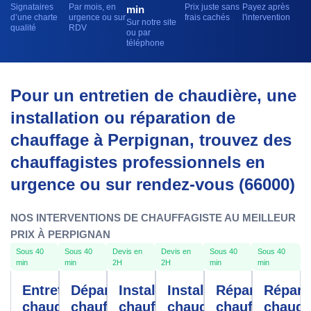
Signataires
Par mois, en
Prix juste sans
Payez après
min
d’une charte
urgence ou sur
frais cachés
l'intervention
Sur notre site
qualité
RDV
ou par
téléphone
Pour un entretien de chaudière, une
installation ou réparation de
chauffage à Perpignan, trouvez des
chauffagistes professionnels en
urgence ou sur rendez-vous (66000)
NOS INTERVENTIONS DE CHAUFFAGISTE AU MEILLEUR
PRIX À PERPIGNAN
Sous 40
Sous 40
Devis en
Devis en
Sous 40
Sous 40
min
min
2H
2H
min
min
Entretien
Dépannage
Installation
Installation
Réparation
Répara
chaudière
chauffe-
chauffage
chaudière
chauffage
chaudi