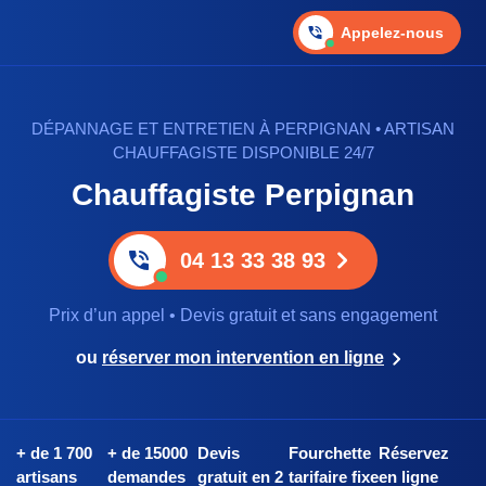
Appelez-nous
DÉPANNAGE ET ENTRETIEN À PERPIGNAN • ARTISAN
CHAUFFAGISTE DISPONIBLE 24/7
Chauffagiste Perpignan
04 13 33 38 93
Prix d’un appel • Devis gratuit et sans engagement
ou
réserver mon intervention en ligne
+ de 1 700
+ de 15000
Devis
Fourchette
Réservez
artisans
demandes
gratuit en 2
tarifaire fixe
en ligne