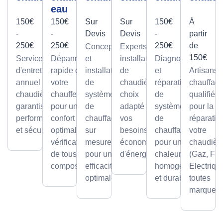
eau
150€
150€
Sur
Sur
150€
À
-
-
Devis
Devis
-
partir
250€
250€
250€
de
Conception
Experts en
150€
Service
Dépannage
et
installation
Diagnostic
d'entretien
rapide de
installation
de
et
Artisans
annuel pour
votre
de
chaudières,
réparation
chauffagi
chaudières,
chauffe-eau
systèmes
choix
de
qualifiés
garantissant
pour un
de
adapté à
systèmes
pour la
performance
confort
chauffage
vos
de
réparatio
et sécurité.
optimal avec
sur
besoins et
chauffage
votre
vérification
mesure,
économies
pour une
chaudièr
de tous les
pour une
d'énergie.
chaleur
(Gaz, Fio
composants.
efficacité
homogène
Electriqu
optimale.
et durable.
toutes
marques.