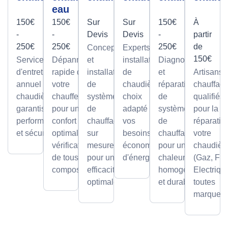
eau
150€
150€
Sur
Sur
150€
À
-
-
Devis
Devis
-
partir
250€
250€
250€
de
Conception
Experts en
150€
Service
Dépannage
et
installation
Diagnostic
d'entretien
rapide de
installation
de
et
Artisans
annuel pour
votre
de
chaudières,
réparation
chauffagi
chaudières,
chauffe-eau
systèmes
choix
de
qualifiés
garantissant
pour un
de
adapté à
systèmes
pour la
performance
confort
chauffage
vos
de
réparatio
et sécurité.
optimal avec
sur
besoins et
chauffage
votre
vérification
mesure,
économies
pour une
chaudièr
de tous les
pour une
d'énergie.
chaleur
(Gaz, Fio
composants.
efficacité
homogène
Electriqu
optimale.
et durable.
toutes
marques.