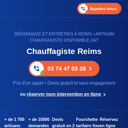
Appelez-nous
DÉPANNAGE ET ENTRETIEN À REIMS • ARTISAN
CHAUFFAGISTE DISPONIBLE 24/7
Chauffagiste Reims
03 74 47 03 38
Prix d’un appel • Devis gratuit et sans engagement
ou
réserver mon intervention en ligne
+ de 1 700
+ de 15000
Devis
Fourchette
Réservez
artisans
demandes
gratuit en 2
tarifaire fixe
en ligne