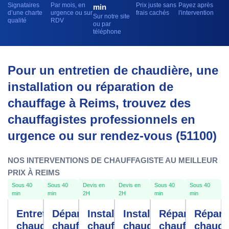
Signataires
Par mois, en
Prix juste sans
Payez après
min
d’une charte
urgence ou sur
frais cachés
l'intervention
Sur notre site
qualité
RDV
ou par
téléphone
Pour un entretien de chaudière, une
installation ou réparation de
chauffage à Reims, trouvez des
chauffagistes professionnels en
urgence ou sur rendez-vous (51100)
NOS INTERVENTIONS DE CHAUFFAGISTE AU MEILLEUR
PRIX À REIMS
Sous 40
Sous 40
Devis en
Devis en
Sous 40
Sous 40
min
min
2H
2H
min
min
Entretien
Dépannage
Installation
Installation
Réparation
Répara
chaudière
chauffe-
chauffage
chaudière
chauffage
chaudi