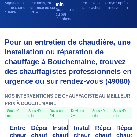
Signataires
Par mois, en
Prix juste sans
Payez après
min
d’une charte
urgence ou sur
frais cachés
l'intervention
Sur notre site
qualité
RDV
ou par
téléphone
Pour un entretien de chaudière, une
installation ou réparation de
chauffage à Bouchemaine, trouvez
des chauffagistes professionnels en
urgence ou sur rendez-vous (49080)
NOS INTERVENTIONS DE CHAUFFAGISTE AU MEILLEUR
PRIX À BOUCHEMAINE
Sous 40
Sous 40
Devis en
Devis en
Sous 40
Sous 40
min
min
2H
2H
min
min
Entretien
Dépannage
Installation
Installation
Réparation
Répara
chaudière
chauffe-
chauffage
chaudière
chauffage
chaudi