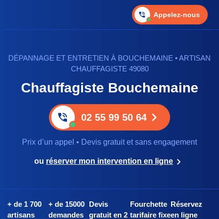
Appelez-nous
DÉPANNAGE ET ENTRETIEN À BOUCHEMAINE • ARTISAN
CHAUFFAGISTE 49080
Chauffagiste Bouchemaine
02 55 99 50 64
Prix d’un appel • Devis gratuit et sans engagement
ou
réserver mon intervention en ligne
+ de 1 700
+ de 15000
Devis
Fourchette
Réservez
artisans
demandes
gratuit en 2
tarifaire fixe
en ligne