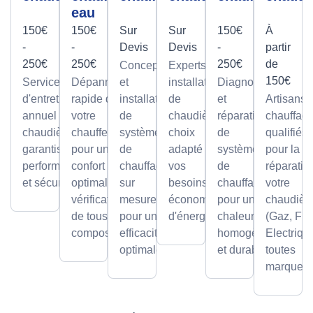
eau
150€
150€
Sur
Sur
150€
À
-
-
Devis
Devis
-
partir
250€
250€
250€
de
Conception
Experts en
150€
Service
Dépannage
et
installation
Diagnostic
d'entretien
rapide de
installation
de
et
Artisans
annuel pour
votre
de
chaudières,
réparation
chauffagi
chaudières,
chauffe-eau
systèmes
choix
de
qualifiés
garantissant
pour un
de
adapté à
systèmes
pour la
performance
confort
chauffage
vos
de
réparatio
et sécurité.
optimal avec
sur
besoins et
chauffage
votre
vérification
mesure,
économies
pour une
chaudièr
de tous les
pour une
d'énergie.
chaleur
(Gaz, Fio
composants.
efficacité
homogène
Electriqu
optimale.
et durable.
toutes
marques.