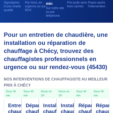
Signataires
Par mois, en
Prix juste sans
Payez après
min
d’une charte
urgence ou sur
frais cachés
l'intervention
Sur notre site
qualité
RDV
ou par
téléphone
Pour un entretien de chaudière, une
installation ou réparation de
chauffage à Chécy, trouvez des
chauffagistes professionnels en
urgence ou sur rendez-vous (45430)
NOS INTERVENTIONS DE CHAUFFAGISTE AU MEILLEUR
PRIX À CHÉCY
Sous 40
Sous 40
Devis en
Devis en
Sous 40
Sous 40
min
min
2H
2H
min
min
Entretien
Dépannage
Installation
Installation
Réparation
Répara
chaudière
chauffe-
chauffage
chaudière
chauffage
chaudi