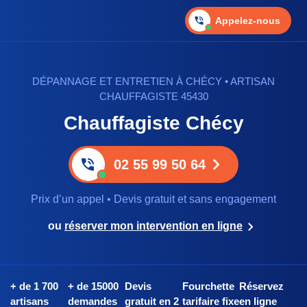
Appelez-nous
DÉPANNAGE ET ENTRETIEN À CHÉCY • ARTISAN
CHAUFFAGISTE 45430
Chauffagiste Chécy
02 55 99 50 64
Prix d’un appel • Devis gratuit et sans engagement
ou
réserver mon intervention en ligne
+ de 1 700
+ de 15000
Devis
Fourchette
Réservez
artisans
demandes
gratuit en 2
tarifaire fixe
en ligne