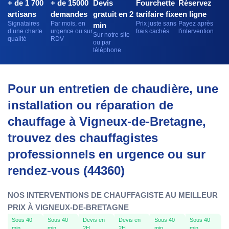
+ de 1 700
+ de 15000
Devis
Fourchette
Réservez
artisans
demandes
gratuit en 2
tarifaire fixe
en ligne
Signataires
Par mois, en
Prix juste sans
Payez après
min
d’une charte
urgence ou sur
frais cachés
l'intervention
Sur notre site
qualité
RDV
ou par
téléphone
Pour un entretien de chaudière, une
installation ou réparation de
chauffage à Vigneux-de-Bretagne,
trouvez des chauffagistes
professionnels en urgence ou sur
rendez-vous (44360)
NOS INTERVENTIONS DE CHAUFFAGISTE AU MEILLEUR
PRIX À VIGNEUX-DE-BRETAGNE
Sous 40
Sous 40
Devis en
Devis en
Sous 40
Sous 40
min
min
2H
2H
min
min