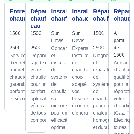
Entretien
Dépannage
Installation
Installation
Réparation
Répara
chaudière
chauffe-
chauffage
chaudière
chauffage
chaudi
eau
150€
150€
Sur
Sur
150€
À
-
-
Devis
Devis
-
partir
250€
250€
250€
de
Conception
Experts en
150€
Service
Dépannage
et
installation
Diagnostic
d'entretien
rapide de
installation
de
et
Artisans
annuel pour
votre
de
chaudières,
réparation
chauffagi
chaudières,
chauffe-eau
systèmes
choix
de
qualifiés
garantissant
pour un
de
adapté à
systèmes
pour la
performance
confort
chauffage
vos
de
réparatio
et sécurité.
optimal avec
sur
besoins et
chauffage
votre
vérification
mesure,
économies
pour une
chaudièr
de tous les
pour une
d'énergie.
chaleur
(Gaz, Fio
composants.
efficacité
homogène
Electriqu
optimale.
et durable.
toutes