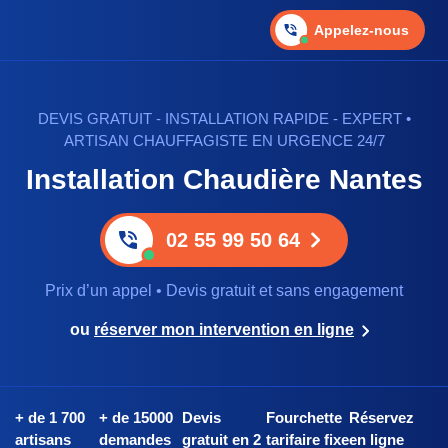
Appelez-nous
DEVIS GRATUIT - INSTALLATION RAPIDE - EXPERT •
ARTISAN CHAUFFAGISTE EN URGENCE 24/7
Installation Chaudière Nantes
02 55 99 50 64
Prix d’un appel • Devis gratuit et sans engagement
ou
réserver mon intervention en ligne
+ de 1 700
+ de 15000
Devis
Fourchette
Réservez
artisans
demandes
gratuit en 2
tarifaire fixe
en ligne