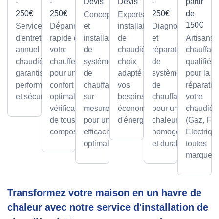
-
-
Devis
Devis
-
partir
250€
250€
250€
de
Conception
Experts en
150€
Service
Dépannage
et
installation
Diagnostic
d'entretien
rapide de
installation
de
et
Artisans
annuel pour
votre
de
chaudières,
réparation
chauffagi
chaudières,
chauffe-eau
systèmes
choix
de
qualifiés
garantissant
pour un
de
adapté à
systèmes
pour la
performance
confort
chauffage
vos
de
réparatio
et sécurité.
optimal avec
sur
besoins et
chauffage
votre
vérification
mesure,
économies
pour une
chaudièr
de tous les
pour une
d'énergie.
chaleur
(Gaz, Fio
composants.
efficacité
homogène
Electriqu
optimale.
et durable.
toutes
marques.
Transformez votre maison en un havre de
chaleur avec notre service d'installation de