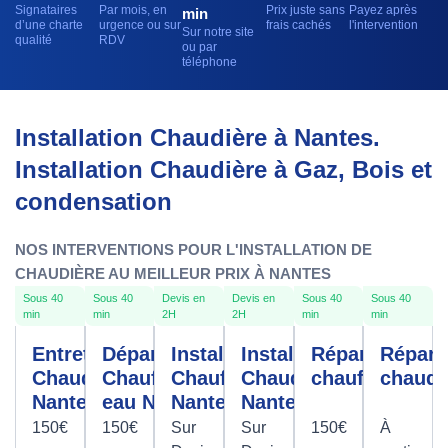
Signataires
Par mois, en
Prix juste sans
Payez après
min
d’une charte
urgence ou sur
frais cachés
l'intervention
Sur notre site
qualité
RDV
ou par
téléphone
Installation Chaudière à Nantes.
Installation Chaudière à Gaz, Bois et
condensation
NOS INTERVENTIONS POUR L'INSTALLATION DE
CHAUDIÈRE AU MEILLEUR PRIX À NANTES
Sous 40
Sous 40
Devis en
Devis en
Sous 40
Sous 40
min
min
2H
2H
min
min
Entretien
Dépannage
Installation
Installation
Réparation
Répara
Chaudière
Chauffe
Chauffage
Chaudière
chauffage
chaudi
Nantes
eau Nantes
Nantes
Nantes
150€
150€
Sur
Sur
150€
À